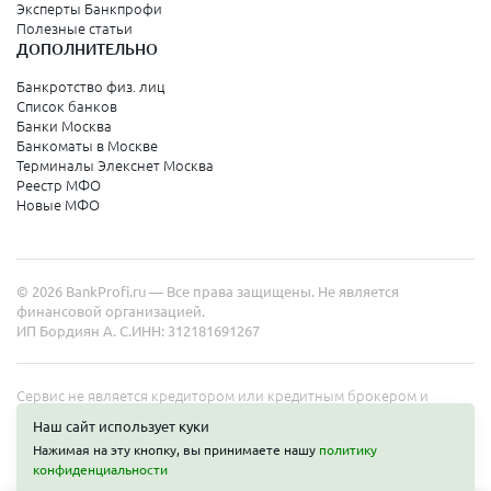
Эксперты Банкпрофи
Полезные статьи
ДОПОЛНИТЕЛЬНО
Банкротство физ. лиц
Список банков
Банки Москва
Банкоматы в Москве
Терминалы Элекснет Москва
Реестр МФО
Новые МФО
© 2026 BankProfi.ru — Все права защищены. Не является
финансовой организацией.
ИП Бордиян А. С.
ИНН: 312181691267
Сервис не является кредитором или кредитным брокером и
работает в интересах представленных организаций. Информация
Наш сайт использует куки
на сайте не является публичной офертой. Полные условия услуг
Нажимая на эту кнопку, вы принимаете нашу
политику
уточняйте на сайте организаций.
конфиденциальности