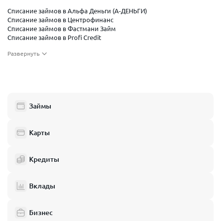
Списание займов в Альфа Деньги (А-ДЕНЬГИ)
Списание займов в Центрофинанс
Списание займов в Фастмани Займ
Списание займов в Profi Credit
Списание займов в Смарт Займ
Развернуть
Списание займов в Московский Капитал
Списание займов в Займер
Списание займов в Фин 5 займ
Списание займов в Бюджет займ
Списание займов в Грин мани
Списание займов в Финлайнер
Займы
Списание займов в Умные наличные
Списание займов в Небус
Списание займов в Быстроденьги
Карты
Кредиты
Вклады
Бизнес