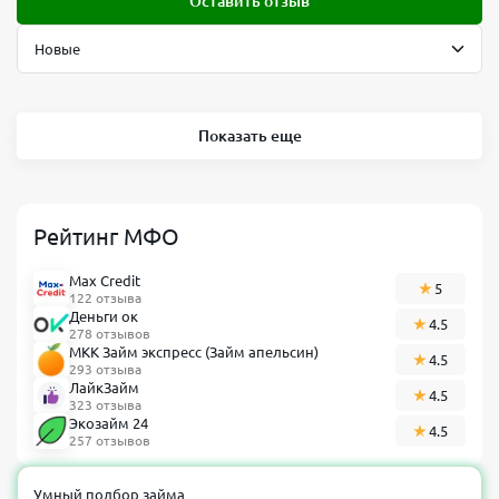
Оставить отзыв
Показать еще
Рейтинг МФО
Max Credit
5
122 отзыва
Деньги ок
4.5
278 отзывов
МКК Займ экспресс (Займ апельсин)
4.5
293 отзыва
ЛайкЗайм
4.5
323 отзыва
Экозайм 24
4.5
257 отзывов
Умный подбор займа