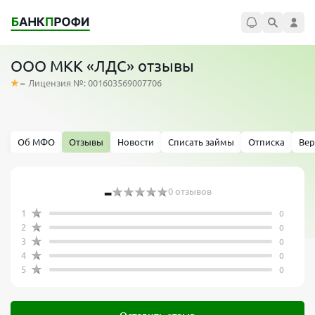
ООО МКК «ЛДС» отзывы
–
Лицензия №: 001603569007706
Об МФО
Отзывы
Новости
Списать займы
Отписка
Вер
-
0 отзывов
1
0
2
0
3
0
4
0
5
0