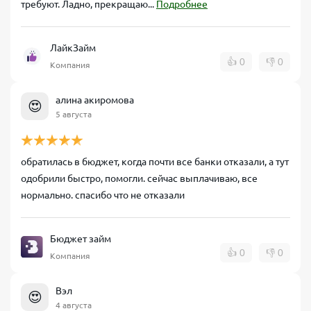
требуют. Ладно, прекращаю...
Подробнее
ЛайкЗайм
👍
0
👎
0
Компания
алина акиромова
😍
5 августа
обратилась в бюджет, когда почти все банки отказали, а тут
одобрили быстро, помогли. сейчас выплачиваю, все
нормально. спасибо что не отказали
Бюджет займ
👍
0
👎
0
Компания
Вэл
😍
4 августа