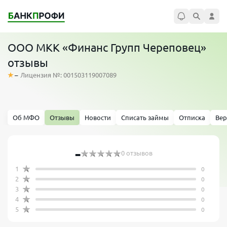
ООО МКК «Финанс Групп Череповец»
отзывы
–
Лицензия №: 001503119007089
Об МФО
Отзывы
Новости
Списать займы
Отписка
Вер
-
0 отзывов
1
0
2
0
3
0
4
0
5
0