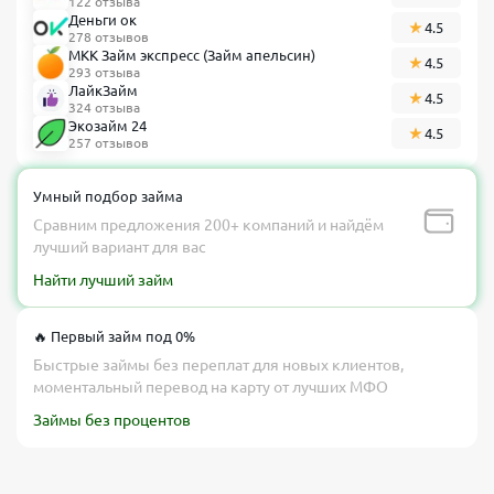
122 отзыва
Деньги ок
4.5
278 отзывов
МКК Займ экспресс (Займ апельсин)
4.5
293 отзыва
ЛайкЗайм
4.5
324 отзыва
Экозайм 24
4.5
257 отзывов
Умный подбор займа
Сравним предложения 200+ компаний и найдём
лучший вариант для вас
Найти лучший займ
🔥 Первый займ под 0%
Быстрые займы без переплат для новых клиентов,
моментальный перевод на карту от лучших МФО
Займы без процентов