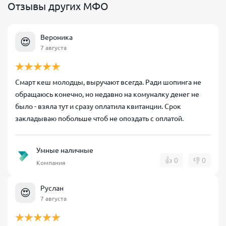
Отзывы других МФО
Вероника
😍
7 августа
Смарт кеш молодцы, выручают всегда. Ради шопинга не
обращаюсь конечно, но недавно на комуналку денег не
было - взяла тут и сразу оплатила квитанции. Срок
закладываю побольше чтоб не опоздать с оплатой.
Умные наличные
👍
0
👎
0
Компания
Руслан
😍
7 августа