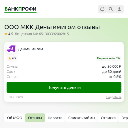
ООО МКК Деньгимигом отзывы
4.5
Лицензия №: 651303392002815
Деньги мигом
4.5
Первый займ 0%
Сумма
до 30 000 ₽
Срок
до 30 дней
Ставка
от 0.8%
Получить деньги
ПСК 0–292%
Подробнее
Об МФО
Отзывы
Новости
Списать займы
Отписка
Вер