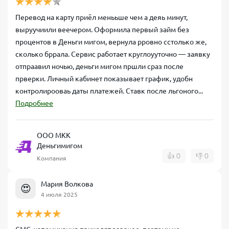
Перевод на карту приёл менььше чем а деяь минут,
выруучиили веечером. Оформила первый займ без
процентов в Деньги мигом, вернула рровно сстолько же,
сколько бррала. Сервис работает круглоууточно — заявку
отпраавил ночью, деньги мигом пршли сраз после
прверки. Личный кабинет показывает график, удобн
контролирооваь даты платежей. Ставк после льгоного...
Подробнее
ООО МКК
Деньгимигом
👍
0
👎
0
Компания
Мария Волкова
😍
4 июля 2025