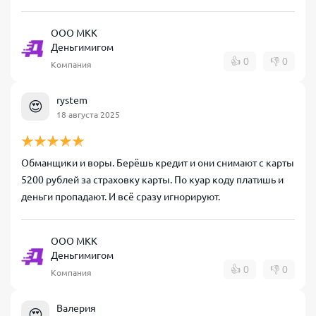
ООО МКК
Деньгимигом
👍
0
👎
0
Компания
rystem
😍
18 августа 2025
Обманщики и воры. Берёшь кредит и они снимают с карты
5200 рублей за страховку карты. По куар коду платишь и
деньги пропадают. И всё сразу игнорируют.
ООО МКК
Деньгимигом
👍
0
👎
0
Компания
Валерия
😍