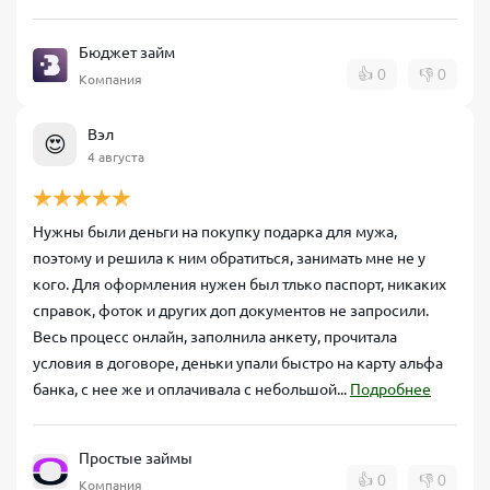
Бюджет займ
👍
0
👎
0
Компания
Вэл
😍
4 августа
Нужны были деньги на покупку подарка для мужа,
поэтому и решила к ним обратиться, занимать мне не у
кого. Для оформления нужен был тлько паспорт, никаких
справок, фоток и других доп документов не запросили.
Весь процесс онлайн, заполнила анкету, прочитала
условия в договоре, деньки упали быстро на карту альфа
банка, с нее же и оплачивала с небольшой...
Подробнее
Простые займы
👍
0
👎
0
Компания