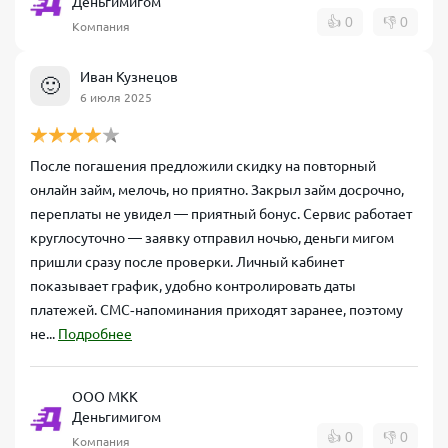
Деньгимигом
👍
0
👎
0
Компания
Иван Кузнецов
🙂
6 июля 2025
После погашения предложили скидку на повторный
онлайн займ, мелочь, но приятно. Закрыл займ досрочно,
переплаты не увидел — приятный бонус. Сервис работает
круглосуточно — заявку отправил ночью, деньги мигом
пришли сразу после проверки. Личный кабинет
показывает график, удобно контролировать даты
платежей. СМС‑напоминания приходят заранее, поэтому
не...
Подробнее
ООО МКК
Деньгимигом
👍
0
👎
0
Компания