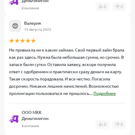
Деньгимигом
👍
0
👎
0
Компания
Валерия
😍
15 августа 2025
Не привыкла ни к каким займам. Свой первый займ брала
как раз здесь. Нужна была небольшая сумма, но срочно. В
запасе были сутки. Оставила заявку, вскоре получила
ответ с одобрением и практически сразу деньги на карту.
Такая скорость порадовала. И все честно. Погасила
досрочно. Никаких лишних начислений. Возможностью
пролонгации пользоваться не пришлось....
Подробнее
ООО МКК
Деньгимигом
👍
0
👎
0
Компания