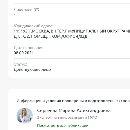
Параметр
Условия в AB Finance Group
Лицензия №:
Сумма займа
от 1 000 ₽ до 30 000 ₽ (первый
-
Юридический адрес:
Срок займа
от 5 до 30 дней (возможна пр
119192, Г.МОСКВА, ВН.ТЕР.Г. МУНИЦИПАЛЬНЫЙ ОКРУГ РА
Д. 8, К. 2, ПОМЕЩ. I, КОМ./ОФИС 4/02Д
Процентная
0% в период акции для нового
ставка
займов
Дата основания:
08.09.2021
Первый займ
Да, без процентов при возвра
Статус:
под 0%
заемщиков)
Действующее лицо
Способ
На банковскую карту Visa, Mas
получения
одобрения)
Рассмотрение
Информация и условия проверены и подготовлены экспер
5–15 минут, автоматизированн
заявки
Сергеева Марина Александровна
Эксперт по микрозаймам и МФО
Гражданство РФ, возраст от 18
Требования
карта и мобильный телефон
Посмотреть все публикации