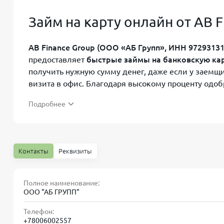
Займ на карту онлайн от AB 
AB Finance Group (ООО «АБ Групп», ИНН 972931315
предоставляет
быстрые займы на банковскую ка
получить нужную сумму денег, даже если у заемщ
визита в офис. Благодаря высокому проценту одоб
все желающие. Причем первый займ доступен
под
Подробнее
Контакты
Реквизиты
Условия и тарифы займа в АБ
Полное наименование:
Чтобы помочь вам быстро сориентироваться, в та
ООО "АБ ГРУПП"
карту от AB Finance Group:
Телефон:
+78006002557