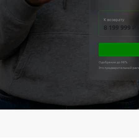
К возврату
8 199 999
₽
Одобрение до 98%
Это предварительный расч