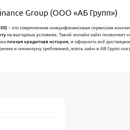
Finance Group (ООО «АБ Групп»)
0​)
– это современная микрофинансовая сервисная компан
рту
на выгодных условиях. Такой онлайн-займ позволяет 
ика
плохая кредитная история
, и оформить всё дистанцио
рения и минимуму требований, взять займ в AB Групп мог
 0%
, а заявки принимаются и рассматриваются
круглосуточ
Сканируйте qr код и оформите займ в АБ Групп
 Групп
блице приведены основные
тарифы и условия
предоставле