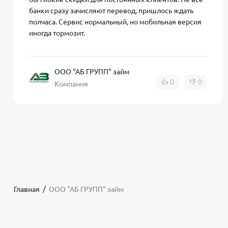
банки сразу зачисляют перевод, пришлось ждать
полчаса. Сервис нормальный, но мобильная версия
иногда тормозит.
Личный кабинет заемщика
Для удобства клиентов
AB Finance Group
предоста
ООО "АБ ГРУПП" займ
👍
0
👎
0
регистрации и получения первого займа, заемщику
Компания
кабинет
позволяет:
Проверять текущий статус займа: сумму долга, 
Оплачивать займ онлайн банковской картой без
Оформлять пролонгацию (продление срока займа
начисленные проценты за текущий период, посл
Главная
ООО "АБ ГРУПП" займ
Подать заявку на повторный займ на льготных у
системе, а сумма может быть выше).
Получать персональные предложения и промоко