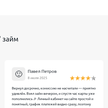
их справок о доходах и поручителей не требуется)
ые просрочки не станут препятствием)
и необходимости крупной суммы – есть вариант
 займ
иченная сумма (обычно не более 30 тыс. ₽). После успеш
тся.
Павел Петров
🙂
Сканируйте qr код и выберите оптимальный тариф по займу для себ
8 июля 2025
в AB Групп
Вернул досрочно, комиссию не насчитали — приятно
удивлён. Взял займ вечером, и спустя час карты уже
пополнились 🎉 Личный кабинет на сайте простой и
up очень просто.
Процесс оформления
заявки полностью
понятный, график платежей видно сразу, поэтому