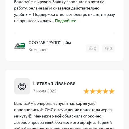
Взял займ выручил. Заявку заполнил по пути на
работу, онлайн займ оказался действительно
димо выбрать желаемую сумму и срок займа с помощью о
удобным. Поддержка отвечает быстро в чате, ни разу
я персональные данные: ФИО, паспортные данные, телефон
не пришлось ждать....
Подробнее
.
(Совет от эксперта: заполняйте анкету внимательно и кор
ООО "АБ ГРУПП" займ
батывается автоматически скоринговой системой.
AB Груп
👍
0
👎
0
Компания
я к заемщикам – даже при плохой кредитной истории шан
имается в течение 5–15 минут. Уведомление о результате
тся подтвердить согласие с условиями договора (кодом 
Наталья Иванова
зу перечисляются на указанную банковскую карту. Средств
😍
ения зависит от банка-эмитента карты (в большинстве слу
7 июля 2025
Взял займ вечером, и спустя час карты уже
пополнились 🎉 СМС о зачислении прилетела через
нег проходит совсем мало времени. Все этапы – от заполн
минуту 😊 Менеджер всё объяснила спокойно,
ез интернет.
договор прозрачный, без мелкого шрифта. Первый
займ без процентов, вернула ровно столько, сколько