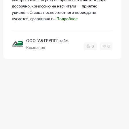
досрочно, комиссию не насчитали — приятно
удивлён. Ставка после льготного периода не
кусается, сравнивал с...
Подробнее
осле
ООО "АБ ГРУПП" займ
👍
0
👎
0
Личный
Компания
ть
.
ые уже в