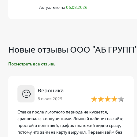
Актуально на
06.08.2026
Документы
Паспорт гражданина РФ (никак
Кредитная
Любая (включая плохую; прошл
история
Без залога и поручителей; пр
Дополнительно
Новые отзывы ООО "АБ ГРУПП"
займа под залог авто
Посмотреть все отзывы
Примечание:
При первом обращении доступна огран
лимит займа для постоянных клиентов увеличивае
Вероника
🙂
8 июля 2025
Как оформить займ на карту 
Ставка после льготного периода не кусается,
сравнивал с конкурентами. Личный кабинет на сайте
простой и понятный, график платежей видно сразу,
Получить онлайн-займ через сервис AB Finance Gro
потому что займ на карту выручил. Первый займ без
дистанционный и занимает минимум времени: