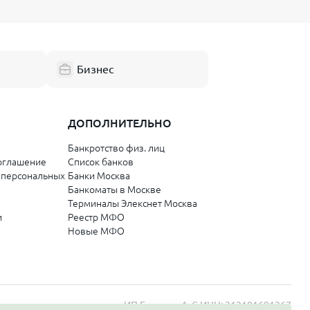
ые дни. Все
Бизнес
ДОПОЛНИТЕЛЬНО
Банкротство физ. лиц
оглашение
Список банков
ги:
 персональных
Банки Москва
Банкоматы в Москве
ства с
Терминалы Элекснет Москва
и
Реестр МФО
Новые МФО
 онлайн-банк
 просрочки.
через
ИП Бордиян А. С.
ИНН: 312181691267