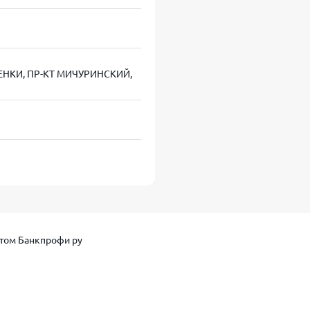
 займ); до 100 000 ₽ для постоянных клиентов
олонгация при необходимости)
МЕНКИ, ПР-КТ МИЧУРИНСКИЙ,
 клиента; от 0,8% до 1% в день для повторных
те вовремя (экономия на процентах для новых
terCard или Мир (средства переводятся сразу после
том Банкпрофи ру
ая скоринговая система, заявки принимаются 24/7
 лет, постоянная регистрация, именная банковская