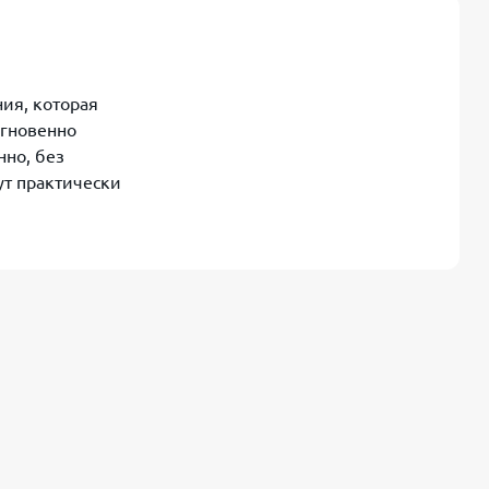
ия, которая
мгновенно
нно, без
ут практически
но (24/7)
.
ния займа на