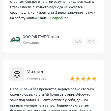
отвечает быстро в чате, ни разу не пришлось ждать.
Ставка после льготного периода не кусается,
нлайн-
сравнивал с конкурентами. Заявку заполнил по пути
, реквизиты
на работу, онлайн займ...
Подробнее
ректно, чтобы
ООО "АБ ГРУПП" займ
п
сотрудничает с
👍
0
👎
0
Компания
с одобрения
 придет в СМС
из СМС или
Михаил
а становятся
😍
чаев – в течение
7 июля 2025
Первый займ без процентов, вернул ровно столько,
сколько брал, кстати АБ Групп выручил. Оформил
ения до
займ под залог ПТС, авто оставил у себя, деньги
пришли меньше чем за час. Поддержка отвечает
быстро в чате, ни разу не пришлось ждать. Вернул