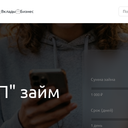
Вклады
Бизнес
Сумма займа
П" займ
1 000 ₽
Срок (дней)
1 день