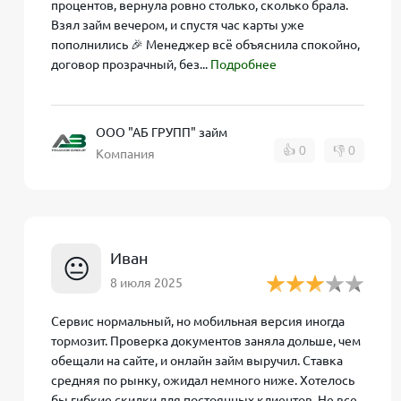
процентов, вернула ровно столько, сколько брала.
Взял займ вечером, и спустя час карты уже
Заполнение заявки.
На сайте компании необхо
пополнились 🎉 Менеджер всё объяснила спокойно,
калькулятора и заполнить анкету. Указываютс
договор прозрачный, без...
Подробнее
банковской карты для зачисления средств и др
повысить шанс одобрения.)
ООО "АБ ГРУПП" займ
Мгновенная проверка и решение.
Заявка обра
👍
0
👎
0
Компания
бюро кредитных историй, но лояльно относитс
высокий. Обычно решение о выдаче займа прин
или на электронную почту.
Получение денег на карту.
При одобрении остае
Иван
электронной подписью). После этого деньги сра
😐
доступны практически мгновенно, время зачисл
8 июля 2025
нескольких минут).
Сервис нормальный, но мобильная версия иногда
тормозит. Проверка документов заняла дольше, чем
Таким образом, от подачи заявки до получения де
обещали на сайте, и онлайн займ выручил. Ставка
выдачи – можно выполнить не выходя из дома, чер
средняя по рынку, ожидал немного ниже. Хотелось
бы гибкие скидки для постоянных клиентов. Не все