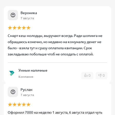
Вероника
😍
7 августа
Смарт кеш молодцы, выручают всегда. Ради шопинга не
обращаюсь конечно, но недавно на комуналку денег не
было - взяла тут и сразу оплатила квитанции. Срок
закладываю побольше чтоб не опоздать с оплатой.
Умные наличные
👍
0
👎
0
Компания
Руслан
😍
7 августа
Оформил 7000 на неделю 1 августа, 6 августа отдал чуть