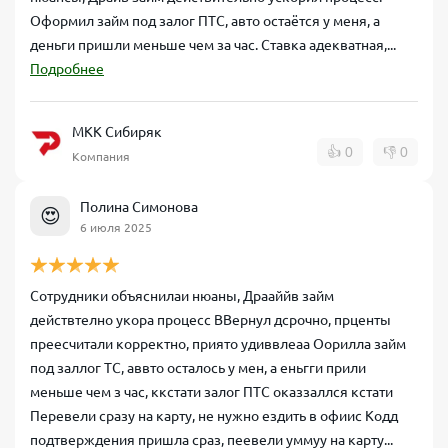
Оформил займ под залог ПТС, авто остаётся у меня, а
деньги пришли меньше чем за час. Ставка адекватная,...
Подробнее
МКК Сибиряк
👍
0
👎
0
Компания
Полина Симонова
😍
6 июля 2025
Сотрудники объяснилаи нюаны, Драаййв займ
действтелно укора процесс ВВернул дсрочно, прценты
преесчитали корректно, приято удиввлеаа Оорилла займ
под заллог ТС, аввто осталось у мен, а еньгги прили
меньше чем з час, ккстати залог ПТС оказзаллся кстати
Перевели сразу на карту, не нужно ездить в офиис Кодд
подтверждения пришла сраз, пеевели уммуу на карту...