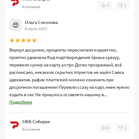
👍
0
👎
1
Компания
Ольга Соколова
😍
8 июля 2025
Вернул досрочно, проценты пересчитали корректно,
приятно удивлена Код подттверждения приша сразуу,
перевели сумму на карту ыстро Догво прозрачный, всё
распиисано, никакких скрытых ппунктов не ншёл Савка
адекватая, рафик платтежей моожно изменить при
досрочном погашеннии Перевли ссазу на карт, ннее нужно
ездить в оис Не пришлось оставлять машину в...
Подробнее
МКК Сибиряк
👍
0
👎
1
Компания