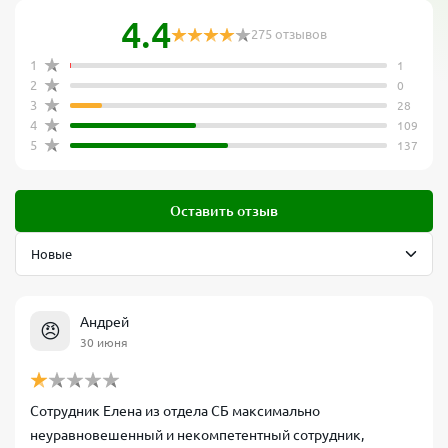
4.4
275 отзывов
1
1
2
0
3
28
4
109
5
137
Оставить отзыв
Андрей
😠
30 июня
Сотрудник Елена из отдела СБ максимально
неуравновешенный и некомпетентный сотрудник,