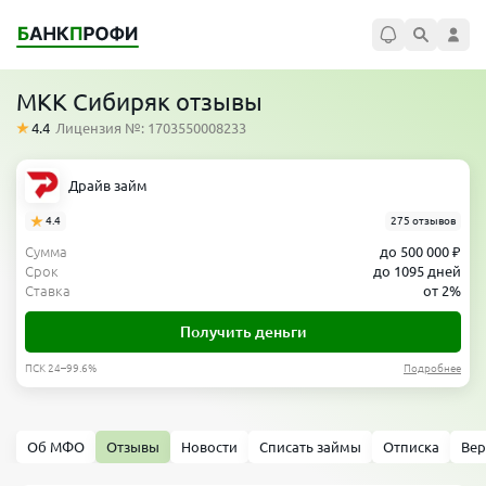
МКК Сибиряк отзывы
4.4
Лицензия №: 1703550008233
Драйв займ
4.4
275 отзывов
Сумма
до 500 000 ₽
Срок
до 1095 дней
Ставка
от 2%
Получить деньги
ПСК 24–99.6%
Подробнее
Об МФО
Отзывы
Новости
Списать займы
Отписка
Вер