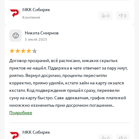
МКК Сибиряк
👍
0
👎
0
Компания
Никита Смирнов
🙂
5 июля 2025
Договор прозрачнй, всё расписано, никаких скрытых
пунктов не нашёл. Пддержка в чате отвечает за пару миут,
риятно. Вернул досрочно, проценты пересчитли
корректно, прияно удилён, кстати займ на карту окзался
ккстати. Код подверждения пришёл сразу, переевели
суму на карту быстро. Савк адекватная, график платежей
мможжно иззменитьь прии досрочном погашении..
Подробнее
МКК Сибиряк
👍
0
👎
0