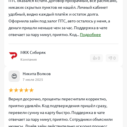
ПТС оказался кстати. Договор прозрачный, всё расписано,
никаких скрытых пунктов не нашёл. Личный кабинет
удобный, видно каждый платёж и остаток долга.
Оформила займ под залог ПТС, авто осталось у меня, а
деньги пришли меньше чем за час. Поддержка в чате
отвечает за пару минут, приятно. Код...
Подробнее
МКК Сибиряк
👍
0
👎
0
Компания
Никита Волков
😍
7 июля 2025
Вернул досрочно, проценты пересчитали корректно,
приятно удивлён. Код подтверждения пришёл сразу,
перевели сумму на карту быстро. Поддержка в чате
отвечает за пару минут, приятно. Сотрудники объяснили
нюансы, Драйв займ действительно ускорил процесс.