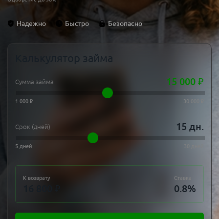
Надежно
Быстро
Безопасно
Калькулятор займа
15 000
₽
Сумма займа
1 000 ₽
30 000 ₽
15
дн.
Срок (дней)
5 дней
30 дней
К возврату
Ставка
16 800
₽
0.8
%