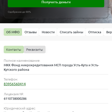
Получить деньги
Одобрение до 98%
Об МФО
Отзывы
Новости
Списать займы
Отписка
Вер
Контакты
Реквизиты
Полное наименование:
МКК Фонд микрокредитования МСП города Усть-Кута и Усть-
Кутского района
Телефон:
83956560414
Лицензия №:
6110738000286
Юридический адрес: