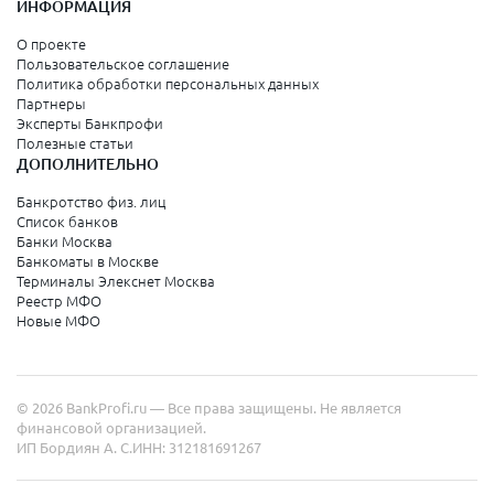
ИНФОРМАЦИЯ
О проекте
Пользовательское соглашение
Политика обработки персональных данных
Партнеры
Эксперты Банкпрофи
Полезные статьи
ДОПОЛНИТЕЛЬНО
Банкротство физ. лиц
Список банков
Банки Москва
Банкоматы в Москве
Терминалы Элекснет Москва
Реестр МФО
Новые МФО
© 2026 BankProfi.ru — Все права защищены. Не является
финансовой организацией.
ИП Бордиян А. С.
ИНН: 312181691267