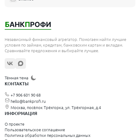
отличаются
Список и обзор вкладов в Локо-Банке
Вклад
Описание
Пополнени
Независимый финансовый агрегатор. Помогаем найти лучшие
условия по займам, кредитам, банковским картам и вкладам.
классический вклад с выбором
«Локо‑Вклад»
нет
Сравнивайте предложения и выбирайте лучшее.
срока
«Промо»
акция для новых клиентов
нет
Тёмная тема
«Новые
вклад для средств, не
КОНТАКТЫ
нет
деньги»
размещённых в банке 30 дней
+7 906 601 90 68
hello@bankprofi.ru
Досрочное закрытие приводит к пересчёту процента.
Москва, посёлок Трёхгорка, ул. Трёхгорная, д.4
ИНФОРМАЦИЯ
О проекте
Пользовательское соглашение
Политика обработки персональных данных