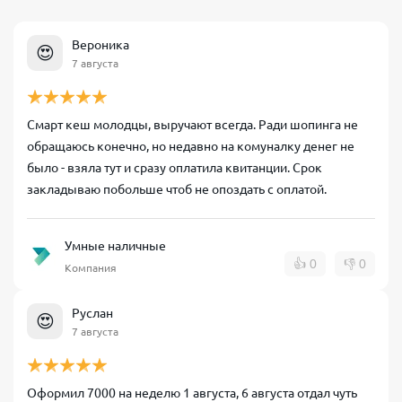
Вероника
😍
7 августа
Смарт кеш молодцы, выручают всегда. Ради шопинга не
обращаюсь конечно, но недавно на комуналку денег не
было - взяла тут и сразу оплатила квитанции. Срок
закладываю побольше чтоб не опоздать с оплатой.
Умные наличные
👍
0
👎
0
Компания
Руслан
😍
7 августа
Оформил 7000 на неделю 1 августа, 6 августа отдал чуть