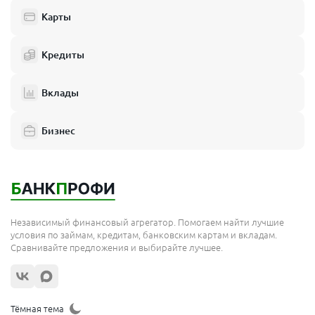
Одинцово
Карты
Химки
Кредиты
Электросталь
Реутов
Вклады
Домодедово
Бизнес
Подольск
Мытищи
Королёв
Москва
Независимый финансовый агрегатор. Помогаем найти лучшие
Сергиев Посад
условия по займам, кредитам, банковским картам и вкладам.
Сравнивайте предложения и выбирайте лучшее.
Жуковский
Орехово-Зуево
Щёлково
Тёмная тема