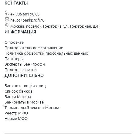
КОНТАКТЫ
Красногорск
+7 906 601 90 68
Видное
hello@bankprofi.ru
Москва, посёлок Трёхгорка, ул. Трёхгорная, д.4
Зеленоград
ИНФОРМАЦИЯ
Серпухов
О проекте
Пользовательское соглашение
Политика обработки персональных данных
Санкт-Петербург и Ленинградская область
Партнеры
Эксперты Банкпрофи
Колпино
Полезные статьи
ДОПОЛНИТЕЛЬНО
Санкт-Петербург
Банкротство физ. лиц
Список банков
Краснодарский край
Банки Москва
Банкоматы в Москве
Армавир
Терминалы Элекснет Москва
Реестр МФО
Сочи
Новые МФО
Краснодар