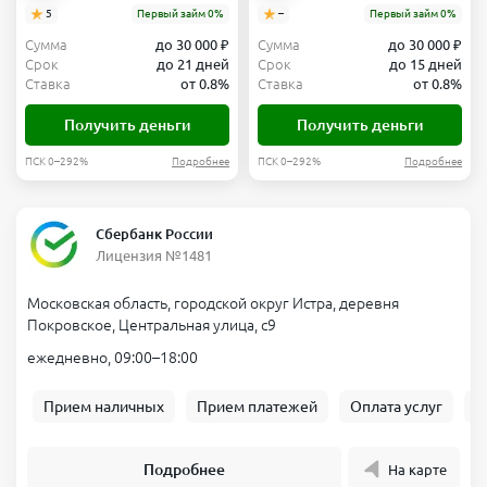
5
Первый займ 0%
–
Первый займ 0%
Сумма
до 30 000 ₽
Сумма
до 30 000 ₽
Срок
до 21 дней
Срок
до 15 дней
Ставка
от 0.8%
Ставка
от 0.8%
Получить деньги
Получить деньги
ПСК 0–292%
Подробнее
ПСК 0–292%
Подробнее
Сбербанк России
Лицензия №1481
Московская область, городской округ Истра, деревня
Покровское, Центральная улица, с9
ежедневно, 09:00–18:00
Прием наличных
Прием платежей
Оплата услуг
Б
Подробнее
На карте