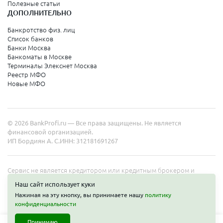
Полезные статьи
ДОПОЛНИТЕЛЬНО
Санкт-Петербург
Банкротство физ. лиц
Список банков
Краснодарский край
Банки Москва
Банкоматы в Москве
Армавир
Терминалы Элекснет Москва
Реестр МФО
Сочи
Новые МФО
Краснодар
Новороссийск
© 2026 BankProfi.ru — Все права защищены. Не является
Анапа
финансовой организацией.
ИП Бордиян А. С.
ИНН: 312181691267
Геленджик
Туапсе
Сервис не является кредитором или кредитным брокером и
работает в интересах представленных организаций. Информация
Ейск
Наш сайт использует куки
на сайте не является публичной офертой. Полные условия услуг
Нажимая на эту кнопку, вы принимаете нашу
политику
уточняйте на сайте организаций.
конфиденциальности
Свердловская область
Принимаю