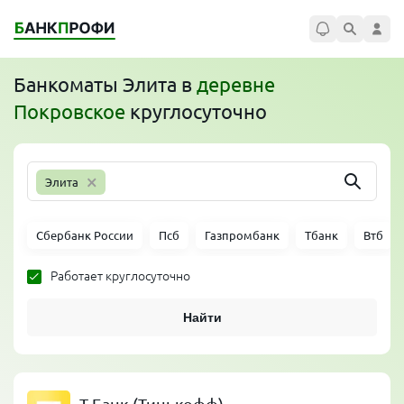
Банкоматы
Элита
в
деревне
Покровское
круглосуточно
×
Элита
Сбербанк России
Псб
Газпромбанк
Тбанк
Втб
Работает круглосуточно
Найти