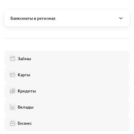
Банкоматы в регионах
Москва и область
Пушкино
Люберцы
Займы
Балашиха
Одинцово
Карты
Химки
Кредиты
Электросталь
Реутов
Вклады
Домодедово
Бизнес
Подольск