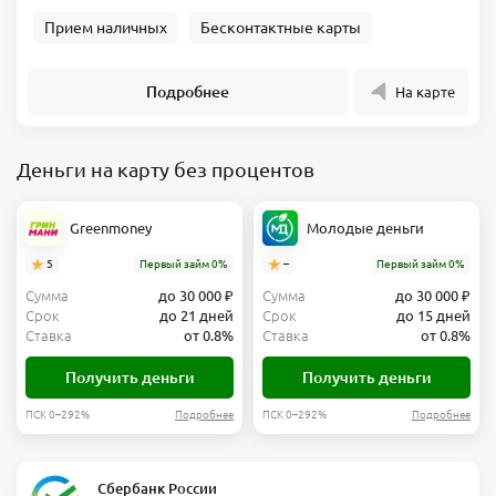
Прием наличных
Бесконтактные карты
Подробнее
На карте
Деньги на карту без процентов
Greenmoney
Молодые деньги
5
Первый займ 0%
–
Первый займ 0%
Сумма
до 30 000 ₽
Сумма
до 30 000 ₽
Срок
до 21 дней
Срок
до 15 дней
Ставка
от 0.8%
Ставка
от 0.8%
Получить деньги
Получить деньги
ПСК 0–292%
Подробнее
ПСК 0–292%
Подробнее
Сбербанк России