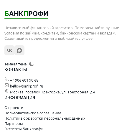
Мытищи
Королёв
Москва
Независимый финансовый агрегатор. Помогаем найти лучшие
Сергиев Посад
условия по займам, кредитам, банковским картам и вкладам.
Сравнивайте предложения и выбирайте лучшее.
Жуковский
Орехово-Зуево
Щёлково
Тёмная тема
КОНТАКТЫ
Красногорск
+7 906 601 90 68
Видное
hello@bankprofi.ru
Москва, посёлок Трёхгорка, ул. Трёхгорная, д.4
Зеленоград
ИНФОРМАЦИЯ
Серпухов
О проекте
Пользовательское соглашение
Политика обработки персональных данных
Санкт-Петербург и Ленинградская область
Партнеры
Эксперты Банкпрофи
Колпино