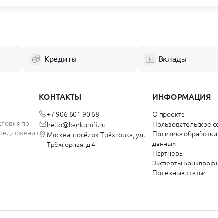
а Башкортостан
Ярославская область
к
Ярославль
Рыбинск
Кредиты
Вклады
й
Калининградская область
к
Калининград
КОНТАКТЫ
ИНФОРМАЦИЯ
кий край
+7 906 601 90 68
О проекте
Ульяновская область
словия по
Пользовательское с
hello@bankprofi.ru
 предложения
Политика обработки
Москва, посёлок Трёхгорка, ул.
Димитровград
данных
Трёхгорная, д.4
Ульяновск
Партнеры
Эксперты Банкпроф
Полезные статьи
Хабаровский край
ка Крым
Комсомольск-на-Амуре
Хабаровск