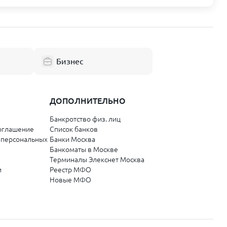
Смоленская область
Смоленск
Республика Коми
Бизнес
Сыктывкар
Ухта
ДОПОЛНИТЕЛЬНО
Банкротство физ. лиц
Забайкальский край
оглашение
Список банков
 персональных
Банки Москва
Чита
Банкоматы в Москве
Терминалы Элекснет Москва
Орловская область
и
Реестр МФО
Новые МФО
Орёл
Республика Саха (Якутия)