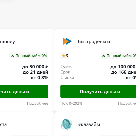
nmoney
Быстроденьги
🔥 Первый займ 0%
5
🔥 Первый займ 0
до 30 000 ₽
до 100 000
Сумма
до 21 дней
до 168 дн
Срок
от 0.8%
от 
Ставка
чить деньги
Получить деньги
Подробнее
ПСК 0–292%
Подробн
ста
Эквазайм