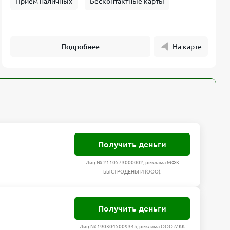
Прием наличных
Бесконтактные карты
Подробнее
На карте
Получить деньги
Лиц № 2110573000002, реклама МФК
БЫСТРОДЕНЬГИ (ООО).
Получить деньги
Лиц № 1903045009345, реклама ООО МКК