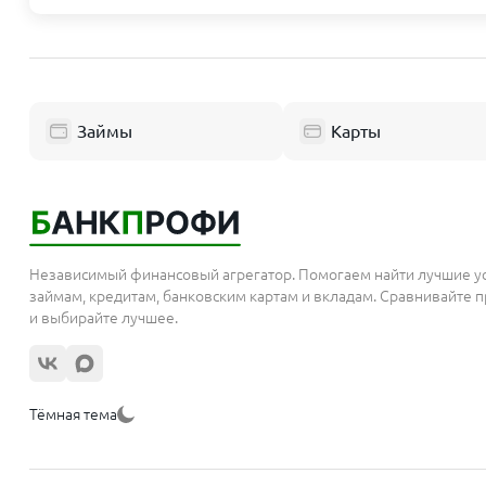
Москва и область
Республик
Пушкино
Нефтекамс
Люберцы
Уфа
Займы
Карты
Балашиха
Октябрьски
Одинцово
Стерлитама
Химки
Салават
Электросталь
Красноярс
Реутов
Независимый финансовый агрегатор. Помогаем найти лучшие у
займам, кредитам, банковским картам и вкладам. Сравнивайте
Домодедово
Норильск
и выбирайте лучшее.
Подольск
Красноярск
Мытищи
Ачинск
Королёв
Тёмная тема
Республи
Москва
Сергиев Посад
Керчь