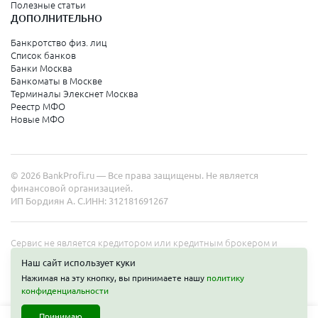
Полезные статьи
ДОПОЛНИТЕЛЬНО
Санкт-Петербург
Банкротство физ. лиц
Список банков
Краснодарский край
Банки Москва
Банкоматы в Москве
Армавир
Терминалы Элекснет Москва
Реестр МФО
Сочи
Новые МФО
Краснодар
Новороссийск
© 2026 BankProfi.ru — Все права защищены. Не является
Анапа
финансовой организацией.
ИП Бордиян А. С.
ИНН: 312181691267
Геленджик
Туапсе
Сервис не является кредитором или кредитным брокером и
работает в интересах представленных организаций. Информация
Ейск
Наш сайт использует куки
на сайте не является публичной офертой. Полные условия услуг
Нажимая на эту кнопку, вы принимаете нашу
политику
уточняйте на сайте организаций.
конфиденциальности
Свердловская область
Принимаю