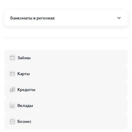
Банкоматы в регионах
Москва и область
Пушкино
Люберцы
Займы
Балашиха
Одинцово
Карты
Химки
Кредиты
Электросталь
Реутов
Вклады
Домодедово
Бизнес
Подольск