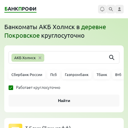
Банкоматы
АКБ Холмск
в
деревне
Покровское
круглосуточно
×
АКБ Холмск
Сбербанк России
Псб
Газпромбанк
Тбанк
Втб
Работает круглосуточно
Найти