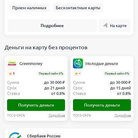
Прием наличных
Бесконтактные карты
Подробнее
На карте
Деньги на карту без процентов
Greenmoney
Молодые деньги
5
Первый займ 0%
–
Первый займ 0%
Сумма
до 30 000 ₽
Сумма
до 30 000 ₽
Срок
до 21 дней
Срок
до 15 дней
Ставка
от 0.8%
Ставка
от 0.8%
Получить деньги
Получить деньги
ПСК 0–292%
Подробнее
ПСК 0–292%
Подробнее
Сбербанк России