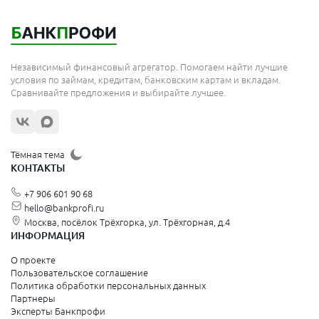
Мытищи
Королёв
Москва
Независимый финансовый агрегатор. Помогаем найти лучшие
Сергиев Посад
условия по займам, кредитам, банковским картам и вкладам.
Сравнивайте предложения и выбирайте лучшее.
Жуковский
Орехово-Зуево
Щёлково
Тёмная тема
КОНТАКТЫ
Красногорск
+7 906 601 90 68
Видное
hello@bankprofi.ru
Москва, посёлок Трёхгорка, ул. Трёхгорная, д.4
Зеленоград
ИНФОРМАЦИЯ
Серпухов
О проекте
Пользовательское соглашение
Политика обработки персональных данных
Санкт-Петербург и Ленинградская область
Партнеры
Эксперты Банкпрофи
Колпино