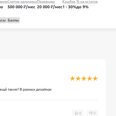
ание
Снятие наличных
Переводы
Кэшбэк
% на остаток
но
500 000 ₽/мес
20 000 ₽/мес
1 - 30%
до 9%
усы
Баллы
и ещё такие? В разных дизайнах
👍
0
👎
0