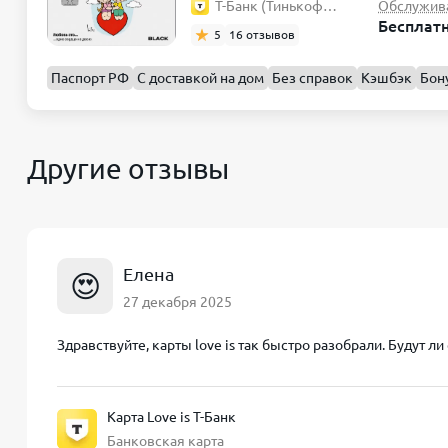
Т-Банк (Тинькофф)
Обслужив
Бесплат
5
16 отзывов
Паспорт РФ
С доставкой на дом
Без справок
Кэшбэк
Бон
Другие отзывы
Елена
😍
27 декабря 2025
Здравствуйте, карты love is так быстро разобрали. Будут л
Карта Love is Т-Банк
Банковская карта