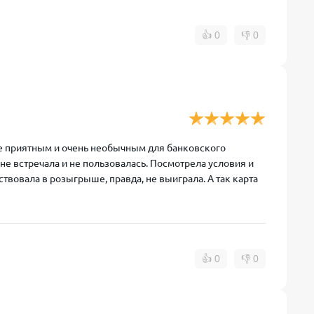
👍
0
👎
0
 же приятным и очень необычным для банковского
не встречала и не пользовалась. Посмотрела условия и
аствовала в розыгрыше, правда, не выиграла. А так карта
👍
0
👎
0