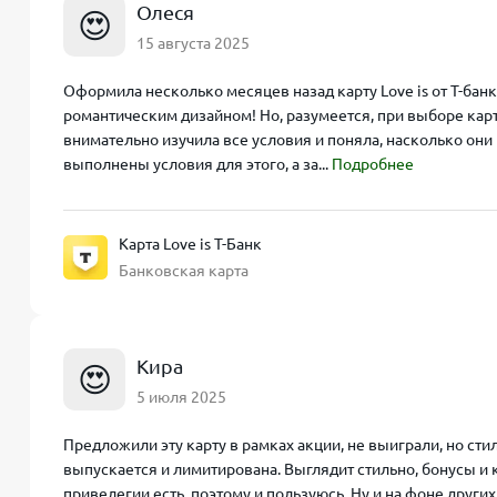
Олеся
😍
15 августа 2025
Оформила несколько месяцев назад карту Love is от Т-бан
романтическим дизайном! Но, разумеется, при выборе кар
внимательно изучила все условия и поняла, насколько они 
выполнены условия для этого, а за...
Подробнее
Карта Love is Т-Банк
Банковская карта
Кира
😍
5 июля 2025
Предложили эту карту в рамках акции, не выиграли, но сти
выпускается и лимитирована. Выглядит стильно, бонусы и к
привелегии есть, поэтому и пользуюсь. Ну и на фоне други