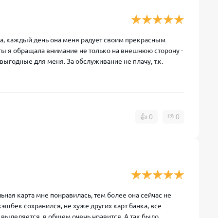
ка, каждый день она меня радует своим прекрасным
ты я обращала внимание не только на внешнюю сторону -
выгодные для меня. За обслуживание не плачу, т.к.
👍
0
👎
0
льная карта мне понравилась, тем более она сейчас не
эшбек сохранился, не хуже других карт банка, все
х выделяется, в общем очень нравится. А так было