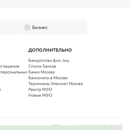
Бизнес
ДОПОЛНИТЕЛЬНО
Банкротство физ. лиц
оглашение
Список банков
 персональных
Банки Москва
Банкоматы в Москве
Терминалы Элекснет Москва
и
Реестр МФО
Новые МФО
ИП Бордиян А. С.
ИНН: 312181691267