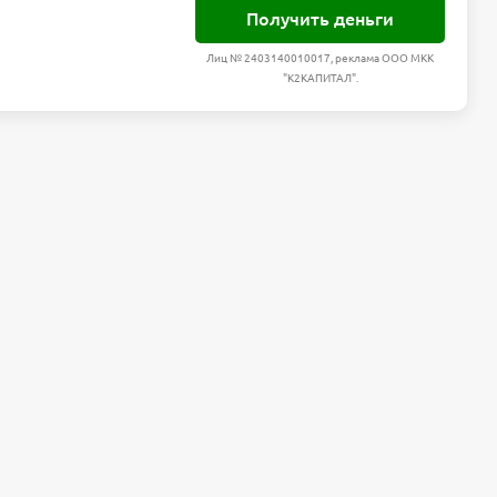
Получить деньги
Лиц № 2403140010017, реклама ООО МКК
"К2КАПИТАЛ".