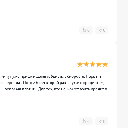
👍
0
👎
0
5 минут уже пришли деньги. Удивила скорость. Первый
ез переплат. Потом брал второй раз — уже с процентом,
— вовремя платить. Для тех, кто не может взять кредит в
👍
0
👎
0