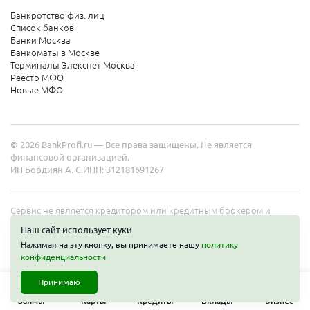
Банкротство физ. лиц
Список банков
Банки Москва
Банкоматы в Москве
Терминалы Элекснет Москва
Реестр МФО
Новые МФО
© 2026 BankProfi.ru — Все права защищены. Не является
финансовой организацией.
ИП Бордиян А. С.
ИНН: 312181691267
Сервис не является кредитором или кредитным брокером и
работает в интересах представленных организаций. Информация
Наш сайт использует куки
на сайте не является публичной офертой. Полные условия услуг
Нажимая на эту кнопку, вы принимаете нашу
политику
уточняйте на сайте организаций.
конфиденциальности
Принимаю
Займы
Карты
Кредиты
Вклады
Бизнес