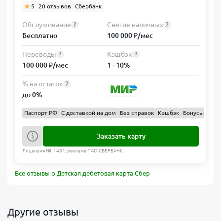
5
20 отзывов
Сбербанк
Обслуживание
Снятие наличных
?
?
Бесплатно
100 000 ₽/мес
Переводы
Кэшбэк
?
?
100 000 ₽/мес
1 - 10%
% на остаток
?
до 0%
Паспорт РФ
С доставкой на дом
Без справок
Кэшбэк
Бонусы
СМС 
Заказать карту
Лицензия №: 1481, реклама ПАО СБЕРБАНК.
Все отзывы о Детская дебетовая карта Сбер
Другие отзывы