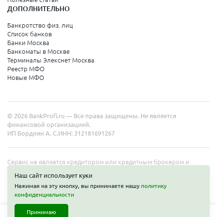
ДОПОЛНИТЕЛЬНО
Банкротство физ. лиц
Список банков
Банки Москва
Банкоматы в Москве
Терминалы Элекснет Москва
Реестр МФО
Новые МФО
© 2026 BankProfi.ru — Все права защищены. Не является
финансовой организацией.
ИП Бордиян А. С.
ИНН: 312181691267
Сервис не является кредитором или кредитным брокером и
работает в интересах представленных организаций. Информация
Наш сайт использует куки
на сайте не является публичной офертой. Полные условия услуг
Нажимая на эту кнопку, вы принимаете нашу
политику
уточняйте на сайте организаций.
конфиденциальности
Принимаю