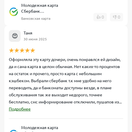
Молодежная карта
Сбербанк
дебетовая
👍
0
👎
0
Банковская карта
Таня
😍
30 июня 2025
Оформляла эту карту дочери, очень понравлся ей дизайн,
да и сама карта в целом обычная. Нет каких-то процентов
на остаток и прочего, просто карта с небольшим
кэшбеком. Выбрали сбербанк т.к мне удобно на него
переводить, да и банкоматы доступны везде, в плане
обслуживания так же выходит недорого, точнее
бесплатно, смс информирование отключили, пушапов из...
Подробнее
Молодежная карта