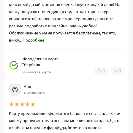
красивый дизайн, он меня очень радует каждый день! На
карту получаю стипендию (я студентка второго курса
университета), также на нее мне переводят деньги за
разные подработки в онлайне, очень удобно!
Обслуживание у меня получается бесплатным, так что,
вижу...
Подробнее
Молодежная карта
Сбербанк
дебетовая
👍
0
👎
0
Банковская карта
Аня
😍
4 июля 2025
Карту предложили оформить в банке я и согласилась, по-
моему предусмотрели все, она мне лично выгодна. Дают
кэшбек за покупку фастфуда, билетов в кино и