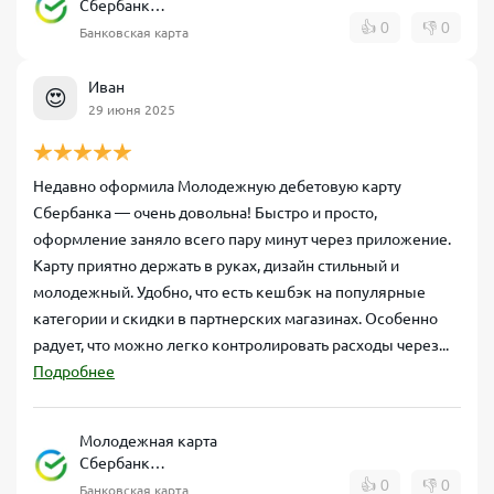
Сбербанк
дебетовая
👍
0
👎
0
Банковская карта
Иван
😍
29 июня 2025
Недавно оформила Молодежную дебетовую карту
Сбербанка — очень довольна! Быстро и просто,
оформление заняло всего пару минут через приложение.
Карту приятно держать в руках, дизайн стильный и
молодежный. Удобно, что есть кешбэк на популярные
категории и скидки в партнерских магазинах. Особенно
радует, что можно легко контролировать расходы через...
Подробнее
Молодежная карта
Сбербанк
дебетовая
👍
0
👎
0
Банковская карта