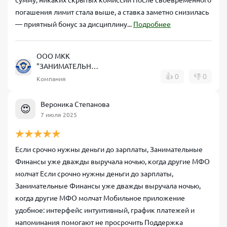
сумму, никаких скрытых комиссий После своевременного
погашения лимит стала выше, а ставка заметно снизилась
— приятный бонус за дисциплину...
Подробнее
ООО МКК
"ЗАНИМАТЕЛЬНЫЕ
ФИНАНСЫ"
👍
0
👎
0
Компания
Вероника Степанова
😍
7 июля 2025
Если срочно нужны деньги до зарплаты, Занимательные
Финансы уже дважды выручала ночью, когда другие МФО
молчат Если срочно нужны деньги до зарплаты,
Занимательные Финансы уже дважды выручала ночью,
когда другие МФО молчат Мобильное приложение
удобное: интерфейс интуитивный, график платежей и
напоминания помогают не просрочить Поддержка