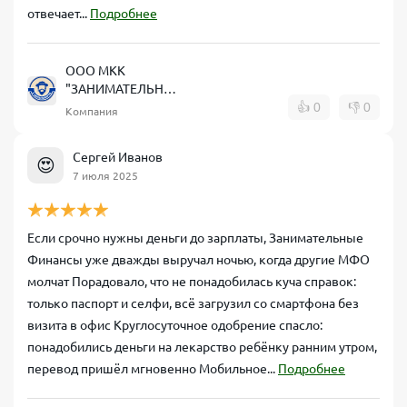
отвечает...
Подробнее
ООО МКК
"ЗАНИМАТЕЛЬНЫЕ
ФИНАНСЫ"
👍
0
👎
0
Компания
Сергей Иванов
😍
7 июля 2025
Если срочно нужны деньги до зарплаты, Занимательные
Финансы уже дважды выручал ночью, когда другие МФО
молчат Порадовало, что не понадобилась куча справок:
только паспорт и селфи, всё загрузил со смартфона без
визита в офис Круглосуточное одобрение спасло:
понадобились деньги на лекарство ребёнку ранним утром,
перевод пришёл мгновенно Мобильное...
Подробнее