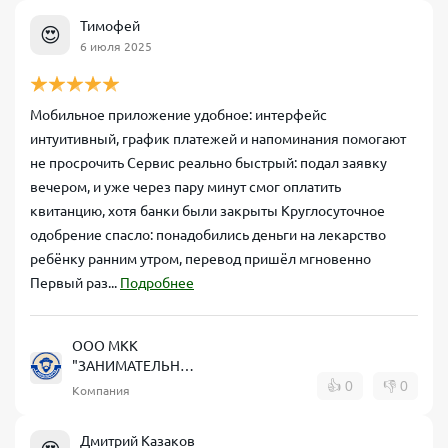
Тимофей
😍
6 июля 2025
Мобильное приложение удобное: интерфейс
интуитивный, график платежей и напоминания помогают
не просрочить Сервис реально быстрый: подал заявку
вечером, и уже через пару минут смог оплатить
квитанцию, хотя банки были закрыты Круглосуточное
одобрение спасло: понадобились деньги на лекарство
ребёнку ранним утром, перевод пришёл мгновенно
Первый раз...
Подробнее
ООО МКК
"ЗАНИМАТЕЛЬНЫЕ
ФИНАНСЫ"
👍
0
👎
0
Компания
Дмитрий Казаков