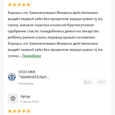
Хорошо, что Занимательные Финансы действительно
выдаёт первый займ без процентов: вернул ровно ту же
сумму, никаких скрытых комиссий Круглосуточное
одобрение спасло: понадобились деньги на лекарство
ребёнку ранним утром, перевод пришёл мгновенно
Хорошо, что Занимательные Финансы действительно
выдаёт первый займ без процентов: вернул ровно ту же
сумму,...
Подробнее
ООО МКК
"ЗАНИМАТЕЛЬНЫЕ
ФИНАНСЫ"
👍
0
👎
0
Компания
Артур
😍
5 июля 2025