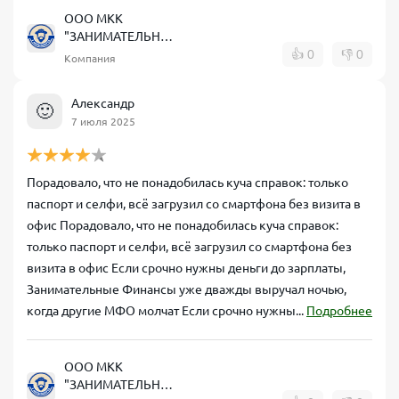
ООО МКК
"ЗАНИМАТЕЛЬНЫЕ
ФИНАНСЫ"
👍
0
👎
0
Компания
Александр
🙂
7 июля 2025
Порадовало, что не понадобилась куча справок: только
паспорт и селфи, всё загрузил со смартфона без визита в
офис Порадовало, что не понадобилась куча справок:
только паспорт и селфи, всё загрузил со смартфона без
визита в офис Если срочно нужны деньги до зарплаты,
Занимательные Финансы уже дважды выручал ночью,
когда другие МФО молчат Если срочно нужны...
Подробнее
ООО МКК
"ЗАНИМАТЕЛЬНЫЕ