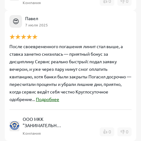
ФИНАНСЫ"
👍
0
👎
0
Компания
Павел
😍
7 июля 2025
После своевременного погашения лимит стал выше, а
ставка заметно снизилась — приятный бонус за
дисциплину Сервис реально быстрый: подал заявку
вечером, и уже через пару минут смог оплатить
квитанцию, хотя банки были закрыты Погасил досрочно —
пересчитали проценты и убрали лишние дни, приятно,
когда сервис ведёт себя честно Круглосуточное
одобрение...
Подробнее
ООО МКК
"ЗАНИМАТЕЛЬНЫЕ
ФИНАНСЫ"
👍
0
👎
0
Компания