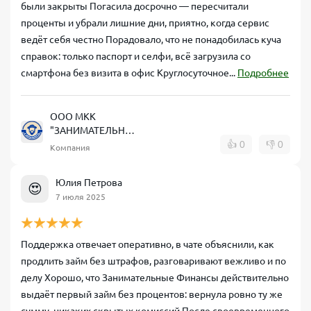
были закрыты Погасила досрочно — пересчитали
проценты и убрали лишние дни, приятно, когда сервис
ведёт себя честно Порадовало, что не понадобилась куча
справок: только паспорт и селфи, всё загрузила со
смартфона без визита в офис Круглосуточное...
Подробнее
ООО МКК
"ЗАНИМАТЕЛЬНЫЕ
ФИНАНСЫ"
👍
0
👎
0
Компания
Юлия Петрова
😍
7 июля 2025
Поддержка отвечает оперативно, в чате объяснили, как
продлить займ без штрафов, разговаривают вежливо и по
делу Хорошо, что Занимательные Финансы действительно
выдаёт первый займ без процентов: вернула ровно ту же