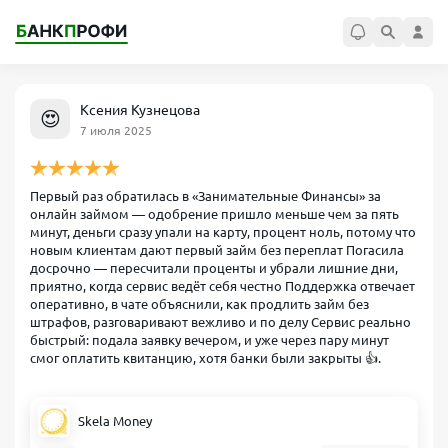
Ксения Кузнецова
😍
7 июля 2025
Первый раз обратилась в «Занимательные Финансы» за
онлайн займом — одобрение пришло меньше чем за пять
минут, деньги сразу упали на карту, процент ноль, потому что
новым клиентам дают первый займ без переплат Погасила
досрочно — пересчитали проценты и убрали лишние дни,
приятно, когда сервис ведёт себя честно Поддержка отвечает
оперативно, в чате объяснили, как продлить займ без
штрафов, разговаривают вежливо и по делу Сервис реально
быстрый: подала заявку вечером, и уже через пару минут
смог оплатить квитанцию, хотя банки были закрыты 👍.
Skela Money