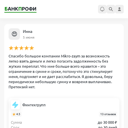
Инна
😍
5 июня
Спасибо большое компании Mikro-zaym за возможность
легко взять деньги и легко погасить задолженность без
жутких переплат. Что мне больше всего нравится – это
ограничение в сумме и сроке, потому что это стимулирует
меня, подгоняет и не дает расслабиться. Я довольна, беру
периодически небольшую сумму и вовремя выплачиваю.
Претензий нет.
Финтехгрупп
4.5
13 отзывов
Сумма
до 30 000 ₽
Срок
до 30 дней