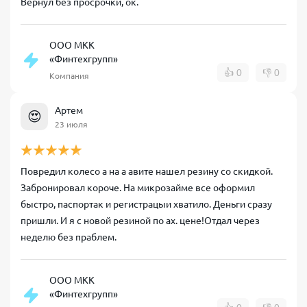
Вернул без просрочки, ок.
ООО МКК
«Финтехгрупп»
👍
0
👎
0
Компания
Артем
😍
23 июля
Повредил колесо а на а авите нашел резину со скидкой.
Забронировал короче. На микрозайме все оформил
быстро, паспортак и регистрацыи хватило. Деньги сразу
пришли. И я с новой резиной по ах. цене!Отдал через
неделю без праблем.
ООО МКК
«Финтехгрупп»