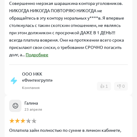
Совершенно мерзкая шарашкина контора уголовников.
НИКОГДА НИКОГДА ПОВТОРЯЮ НИКОГДА не
обращайтесь в эту контору моральных у****в. Я впервые
столкнулась с таким скотским отношением, не являясь
при этом должником с просрочкой ДАЖЕ В 1 ДЕНЬ!!!
всегда платила вовремя. Они на протяжении всего срока
присылают свои смски, о требовании СРОЧНО погасить
долг, а...
Подробнее
ООО МКК
«Финтехгрупп»
👍
1
👎
0
Компания
Галина
😐
23 апреля
Оплатила займ полностью по сумме в личном кабинете,