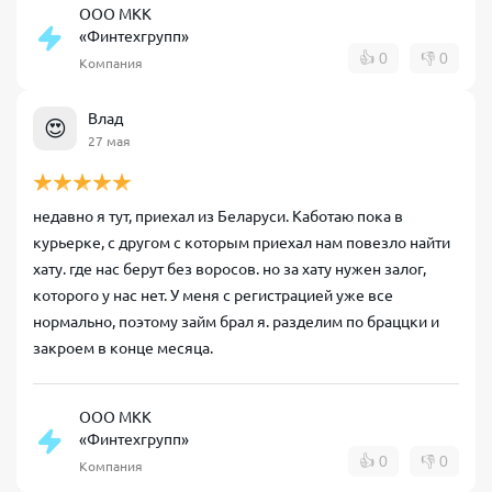
ООО МКК
«Финтехгрупп»
👍
0
👎
0
Компания
Влад
😍
27 мая
недавно я тут, приехал из Беларуси. Каботаю пока в
курьерке, с другом с которым приехал нам повезло найти
хату. где нас берут без воросов. но за хату нужен залог,
которого у нас нет. У меня с регистрацией уже все
нормально, поэтому займ брал я. разделим по браццки и
закроем в конце месяца.
ООО МКК
«Финтехгрупп»
👍
0
👎
0
Компания