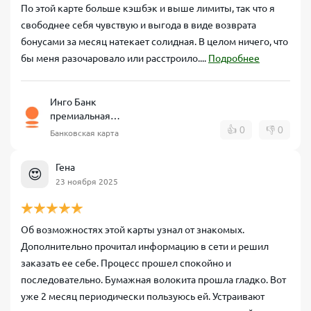
По этой карте больше кэшбэк и выше лимиты, так что я
свободнее себя чувствую и выгода в виде возврата
бонусами за месяц натекает солидная. В целом ничего, что
бы меня разочаровало или расстроило....
Подробнее
Инго Банк
премиальная
дебетовая карта
👍
0
👎
0
Банковская карта
Гена
😍
23 ноября 2025
Об возможностях этой карты узнал от знакомых.
Дополнительно прочитал информацию в сети и решил
заказать ее себе. Процесс прошел спокойно и
последовательно. Бумажная волокита прошла гладко. Вот
уже 2 месяц периодически пользуюсь ей. Устраивают