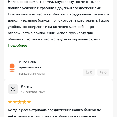
Недавно оформил премиальную карту после того, как
почитал условия и сравнил с другими предложениями.
Понравилось, что есть кешбэк на повседневные покупки и
дополнительные бонусы по некоторым категориям. Также
удобно, что операции и начисления можно быстро
отслеживать в приложении. Использую карту для
обычных расходов и часть средств возвращается, что...
Подробнее
Инго Банк
премиальная
дебетовая карта
👍
0
👎
0
Банковская карта
Римма
😍
10 декабря 2025
Когда я рассматривала предложения наших банков по
дебетовым картам, сразу же обратила внимание на