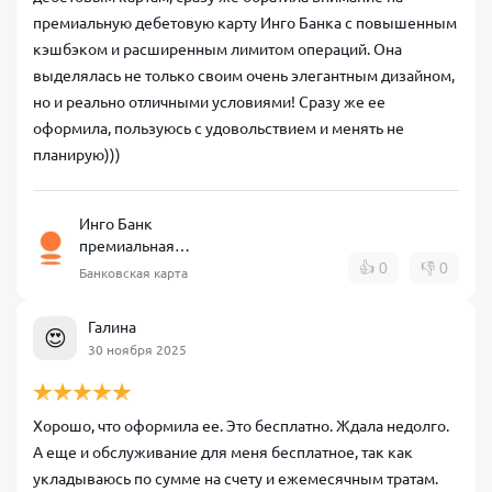
премиальную дебетовую карту Инго Банка с повышенным
кэшбэком и расширенным лимитом операций. Она
выделялась не только своим очень элегантным дизайном,
но и реально отличными условиями! Сразу же ее
оформила, пользуюсь с удовольствием и менять не
планирую)))
Инго Банк
премиальная
дебетовая карта
👍
0
👎
0
Банковская карта
Галина
😍
30 ноября 2025
Хорошо, что оформила ее. Это бесплатно. Ждала недолго.
А еще и обслуживание для меня бесплатное, так как
укладываюсь по сумме на счету и ежемесячным тратам.