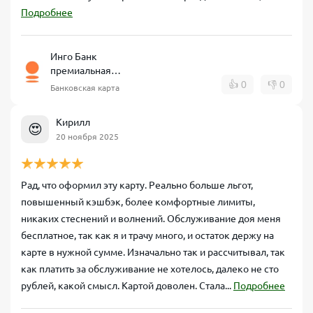
Подробнее
Инго Банк
премиальная
дебетовая карта
👍
0
👎
0
Банковская карта
Кирилл
😍
20 ноября 2025
Рад, что оформил эту карту. Реально больше льгот,
повышенный кэшбэк, более комфортные лимиты,
никаких стеснений и волнений. Обслуживание доя меня
бесплатное, так как я и трачу много, и остаток держу на
карте в нужной сумме. Изначально так и рассчитывал, так
как платить за обслуживание не хотелось, далеко не сто
рублей, какой смысл. Картой доволен. Стала...
Подробнее