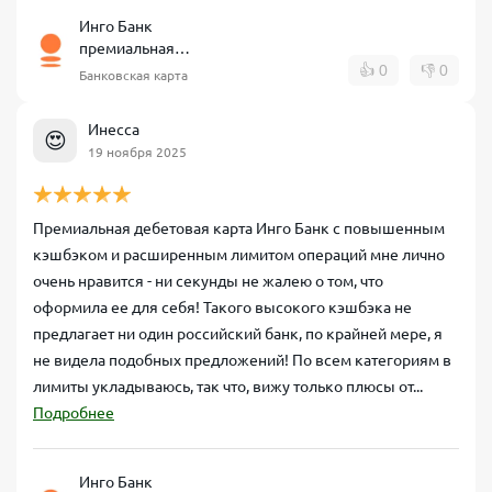
Инго Банк
премиальная
дебетовая карта
👍
0
👎
0
Банковская карта
Инесса
😍
19 ноября 2025
Премиальная дебетовая карта Инго Банк с повышенным
кэшбэком и расширенным лимитом операций мне лично
очень нравится - ни секунды не жалею о том, что
оформила ее для себя! Такого высокого кэшбэка не
предлагает ни один российский банк, по крайней мере, я
не видела подобных предложений! По всем категориям в
лимиты укладываюсь, так что, вижу только плюсы от...
Подробнее
Инго Банк