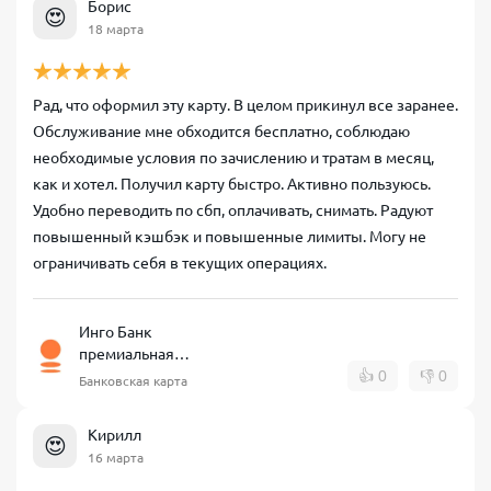
Борис
😍
18 марта
Рад, что оформил эту карту. В целом прикинул все заранее.
Обслуживание мне обходится бесплатно, соблюдаю
необходимые условия по зачислению и тратам в месяц,
как и хотел. Получил карту быстро. Активно пользуюсь.
Удобно переводить по сбп, оплачивать, снимать. Радуют
повышенный кэшбэк и повышенные лимиты. Могу не
ограничивать себя в текущих операциях.
Инго Банк
премиальная
дебетовая карта
👍
0
👎
0
Банковская карта
Кирилл
😍
16 марта