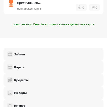
премиальная
дебетовая карта
👍
0
👎
0
Банковская карта
Все отзывы о Инго Банк премиальная дебетовая карта
Займы
Карты
Кредиты
Вклады
Бизнес