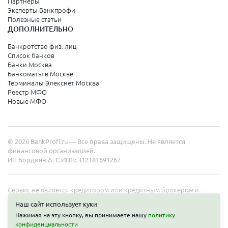
Партнеры
Эксперты Банкпрофи
Полезные статьи
ДОПОЛНИТЕЛЬНО
Банкротство физ. лиц
Список банков
Банки Москва
Банкоматы в Москве
Терминалы Элекснет Москва
Реестр МФО
Новые МФО
© 2026 BankProfi.ru — Все права защищены. Не является
финансовой организацией.
ИП Бордиян А. С.
ИНН: 312181691267
Сервис не является кредитором или кредитным брокером и
работает в интересах представленных организаций. Информация
Наш сайт использует куки
на сайте не является публичной офертой. Полные условия услуг
Нажимая на эту кнопку, вы принимаете нашу
политику
уточняйте на сайте организаций.
конфиденциальности