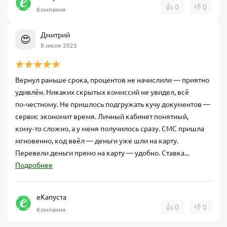
👍
0
👎
0
Компания
Дмитрий
😍
8 июля 2025
Вернул раньше срока, процентов не начислили — приятно
удивлён. Никаких скрытых комиссий не увидел, всё
по‑честному. Не пришлось подгружать кучу документов —
сервис экономит время. Личный кабинет понятный,
кому‑то сложно, а у меня получилось сразу. СМС пришла
мгновенно, код ввёл — деньги уже шли на карту.
Перевели деньги прямо на карту — удобно. Ставка...
Подробнее
еКапуста
👍
0
👎
0
Компания