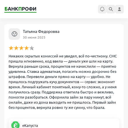
Татьяна Федоровва
🙂
30 июня 2025
Никаких скрытых комиссий не увидел, всё по‑честному. СМС
пришла мгновенно, код ввела — деньги уже шли на карту.
Вернула раньше срока, процентов не начислили — приятно
удивлена. Ставка адекватная, погасить можно досрочно без
штрафов. Перевели деньги прямо на карту — удобно. Не
пришлось подгружать кучу документов — сервис экономит
время. Личный кабинет понятный, кому‑то сложно, а у меня
получилось сразу. Поддержка ответила быстро и вежливо,
помогли разобраться. Оформила займ за пару минут, всё
онлайн, даже из дома выходить не пришлось. Первый займ
без процентов, вернула ровно ту же сумму, что брала.
еКапуста