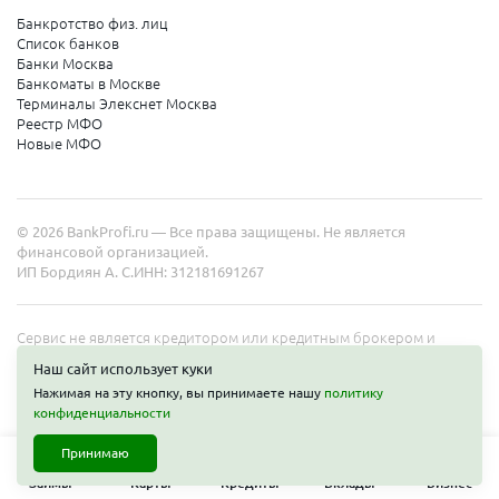
Банкротство физ. лиц
Список банков
Банки Москва
Банкоматы в Москве
Терминалы Элекснет Москва
Реестр МФО
Новые МФО
© 2026 BankProfi.ru — Все права защищены. Не является
финансовой организацией.
ИП Бордиян А. С.
ИНН: 312181691267
Сервис не является кредитором или кредитным брокером и
работает в интересах представленных организаций. Информация
Наш сайт использует куки
на сайте не является публичной офертой. Полные условия услуг
Нажимая на эту кнопку, вы принимаете нашу
политику
уточняйте на сайте организаций.
Получить деньги
конфиденциальности
Принимаю
Займы
Карты
Кредиты
Вклады
Бизнес