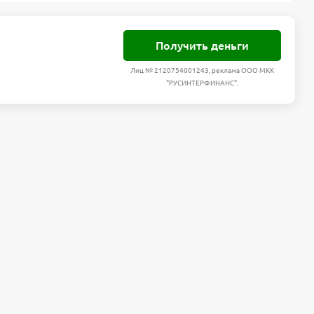
Получить деньги
Лиц № 2120754001243, реклама ООО МКК
"РУСИНТЕРФИНАНС".