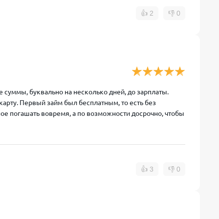
👍
2
👎
0
е суммы, буквально на несколько дней, до зарплаты.
карту. Первый займ был бесплатным, то есть без
вное погашать вовремя, а по возможности досрочно, чтобы
👍
3
👎
0