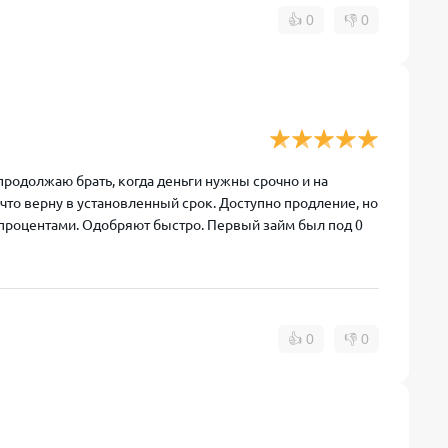
👍
0
👎
0
 продолжаю брать, когда деньги нужны срочно и на
, что верну в установленный срок. Доступно продление, но
у процентами. Одобряют быстро. Первый займ был под 0
👍
0
👎
0