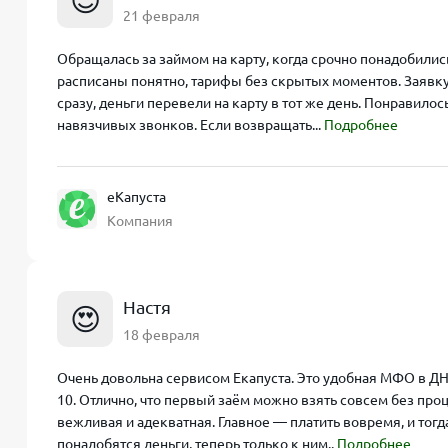
😍
21 февраля
Обращалась за займом на карту, когда срочно понадобилис
расписаны понятно, тарифы без скрытых моментов. Заявку
сразу, деньги перевели на карту в тот же день. Понравило
навязчивых звонков. Если возвращать...
Подробнее
еКапуста
Компания
Настя
😍
18 февраля
Очень довольна сервисом Екапуста. Это удобная МФО в ДНР
10. Отлично, что первый заём можно взять совсем без проц
вежливая и адекватная. Главное — платить вовремя, и тог
понадобятся деньги, теперь только к ним..
Подробнее