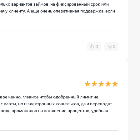
сколько вариантов займов, на фиксированный срок или
речу клиенту. А еще очень оперативная поддержка, если
👍
0
👎
0
овременно, главное чтобы одобренный лимит не
 с карты, но и электронных кошельков, да и переводят
 виде промокодов на погашение процентов, удобная