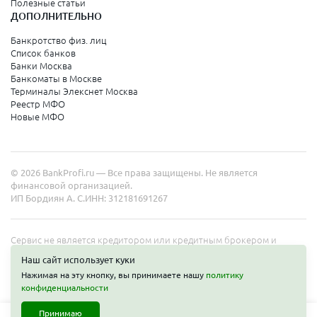
Полезные статьи
ДОПОЛНИТЕЛЬНО
Банкротство физ. лиц
Список банков
Банки Москва
Банкоматы в Москве
Терминалы Элекснет Москва
Реестр МФО
Новые МФО
© 2026 BankProfi.ru — Все права защищены. Не является
финансовой организацией.
ИП Бордиян А. С.
ИНН: 312181691267
Сервис не является кредитором или кредитным брокером и
работает в интересах представленных организаций. Информация
Наш сайт использует куки
на сайте не является публичной офертой. Полные условия услуг
Нажимая на эту кнопку, вы принимаете нашу
политику
уточняйте на сайте организаций.
Получить деньги
конфиденциальности
Принимаю