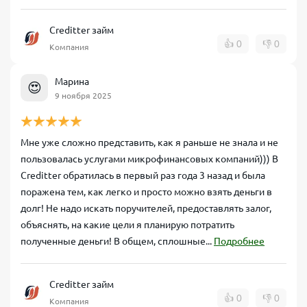
Creditter займ
👍
0
👎
0
Компания
Марина
😍
9 ноября 2025
Мне уже сложно представить, как я раньше не знала и не
пользовалась услугами микрофинансовых компаний))) В
Creditter обратилась в первый раз года 3 назад и была
поражена тем, как легко и просто можно взять деньги в
долг! Не надо искать поручителей, предоставлять залог,
объяснять, на какие цели я планирую потратить
полученные деньги! В общем, сплошные...
Подробнее
Creditter займ
👍
0
👎
0
Компания