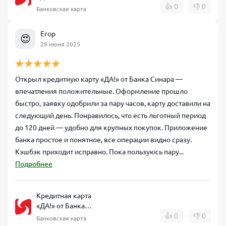
Синара
👍
0
👎
0
Банковская карта
Егор
😍
29 июня 2025
Открыл кредитную карту «ДА!» от Банка Синара —
впечатления положительные. Оформление прошло
быстро, заявку одобрили за пару часов, карту доставили на
следующий день. Понравилось, что есть льготный период
до 120 дней — удобно для крупных покупок. Приложение
банка простое и понятное, все операции видно сразу.
Кэшбэк приходит исправно. Пока пользуюсь пару...
Подробнее
Кредитная карта
«ДА!» от Банка
Синара
👍
0
👎
0
Банковская карта