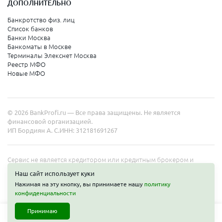
ДОПОЛНИТЕЛЬНО
Банкротство физ. лиц
Список банков
Банки Москва
Банкоматы в Москве
Терминалы Элекснет Москва
Реестр МФО
Новые МФО
© 2026 BankProfi.ru — Все права защищены. Не является
финансовой организацией.
ИП Бордиян А. С.
ИНН: 312181691267
Сервис не является кредитором или кредитным брокером и
работает в интересах представленных организаций. Информация
Наш сайт использует куки
на сайте не является публичной офертой. Полные условия услуг
Нажимая на эту кнопку, вы принимаете нашу
политику
уточняйте на сайте организаций.
конфиденциальности
Принимаю