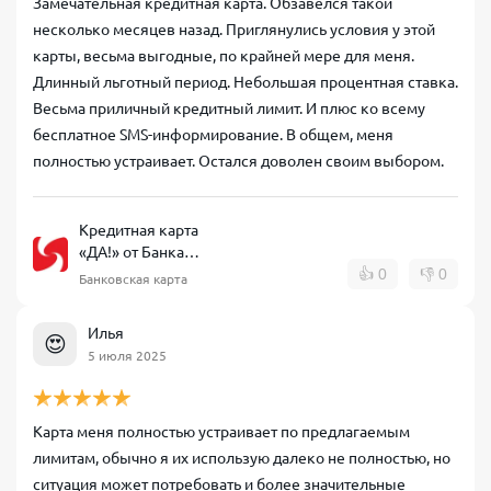
Замечательная кредитная карта. Обзавелся такой
несколько месяцев назад. Приглянулись условия у этой
карты, весьма выгодные, по крайней мере для меня.
Длинный льготный период. Небольшая процентная ставка.
Весьма приличный кредитный лимит. И плюс ко всему
бесплатное SMS-информирование. В общем, меня
полностью устраивает. Остался доволен своим выбором.
Кредитная карта
«ДА!» от Банка
Синара
👍
0
👎
0
Банковская карта
Илья
😍
5 июля 2025
Карта меня полностью устраивает по предлагаемым
лимитам, обычно я их использую далеко не полностью, но
ситуация может потребовать и более значительные