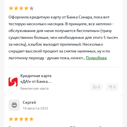
Оформила кредитную карту от Банка Синара, пока вот
тестирую несколько месяцев. В принципе, все неплохо -
обслуживание для меня получается бесплатным (трачу
существенно больше, чем необходимые для этого 5 тысяч
за месяц), кэшбэк выходит приличный. Несколько
смущает высокий процент за снятие наличных, ну и по
льготному периоду - думаю пока, может...
Подробнее
Кредитная карта
«ДА!» от Банка
Синара
👍
0
👎
0
Банковская карта
Сергей
😍
10 августа 2025