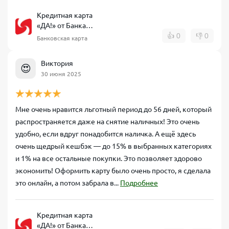
Кредитная карта
«ДА!» от Банка
Синара
👍
0
👎
0
Банковская карта
Виктория
😍
30 июня 2025
Мне очень нравится льготный период до 56 дней, который
распространяется даже на снятие наличных! Это очень
удобно, если вдруг понадобится наличка. А ещё здесь
очень щедрый кешбэк — до 15% в выбранных категориях
и 1% на все остальные покупки. Это позволяет здорово
экономить! Оформить карту было очень просто, я сделала
это онлайн, а потом забрала в...
Подробнее
Кредитная карта
«ДА!» от Банка