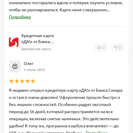
изначально постаралась вдоль и поперек изучить условия,
чтобы не разочароваться. Карта меня совершенно...
Подробнее
Кредитная карта
«ДА!» от Банка
Синара
👍
0
👎
0
Банковская карта
Олег
😍
3 июля 2025
Я недавно открыл кредитную карту «ДА!» от Банка Синара
и остался очень доволен! Оформление прошло быстро и
без лишних сложностей. Особенно радует льготный
период до 56 дней, который распространяется на все
операции, включая снятие наличных. Это действительно
удобно! К тому же, программа кэшбэка впечатляет — до
15% в выбранной категории. Удобное...
Подробнее