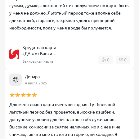
суммы, думаю, сложностей с их получением по карте быть
у меня не должно. Льготный период тоже вполне себе
адекватный, стараюсь, закрывать долго при первой
необходимости, пока у меня вроде бы получается.
Кредитная карта
«ДА!» от Банка
Синара
👍
0
👎
0
Банковская карта
Динара
😍
4 июля 2025
Для меня лично карта очень выгодная. Тут большой
льготный период без процентов, высокие кэшбэки,
доступные условия для бесплатного обслуживания.
Высокие комиссии за снятие наличных, но я с нее и не
снимаю, так что мне от этого ни горячо, ни холодно. Я