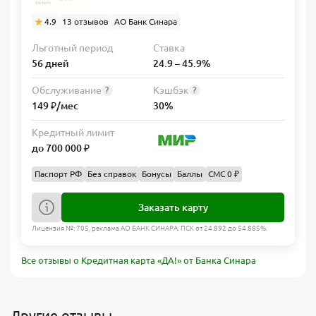
4.9
13 отзывов
АО Банк Синара
Льготный период
Ставка
56 дней
24.9 – 45.9%
Обслуживание
Кэшбэк
?
?
149 ₽/мес
30%
Кредитный лимит
до 700 000 ₽
Паспорт РФ
Без справок
Бонусы
Баллы
СМС 0 ₽
Заказать карту
Лицензия №: 705, реклама АО БАНК СИНАРА. ПСК от 24.892 до 54.885%.
Все отзывы о Кредитная карта «ДА!» от Банка Синара
Другие отзывы