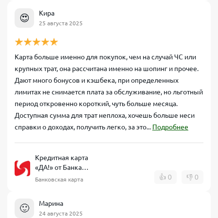
Кира
😍
25 августа 2025
Карта больше именно для покупок, чем на случай ЧС или
крупных трат, она рассчитана именно на шопинг и прочее.
Дают много бонусов и кэшбека, при определенных
лимитах не снимается плата за обслуживание, но льготный
период откровенно короткий, чуть больше месяца.
Доступная сумма для трат неплоха, хочешь больше неси
справки о доходах, получить легко, за это...
Подробнее
Кредитная карта
«ДА!» от Банка
Синара
👍
0
👎
0
Банковская карта
Марина
🙂
24 августа 2025