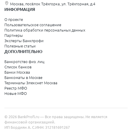
Москва, посёлок Трёхгорка, ул. Трёхгорная, д.4
ИНФОРМАЦИЯ
О проекте
Пользовательское соглашение
Политика обработки персональных данных
Партнеры
Эксперты Банкпрофи
Полезные статьи
ДОПОЛНИТЕЛЬНО
Банкротство физ. лиц
Список банков
Банки Москва
Банкоматы в Москве
Терминалы Элекснет Москва
Реестр МФО
Новые МФО
© 2026 BankProfi.ru — Все права защищены. Не является
финансовой организацией.
ИП Бордиян А. С.
ИНН: 312181691267