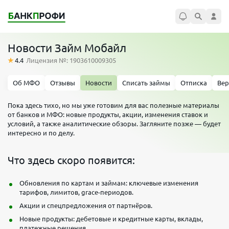
Новости Займ Мобайл
4.4
Лицензия №: 1903610009305
Об МФО
Отзывы
Новости
Списать займы
Отписка
Вер
Пока здесь тихо, но мы уже готовим для вас полезные материалы
от банков и МФО: новые продукты, акции, изменения ставок и
условий, а также аналитические обзоры. Загляните позже — будет
интересно и по делу.
Что здесь скоро появится:
Обновления по картам и займам: ключевые изменения
тарифов, лимитов, grace-периодов.
Акции и спецпредложения от партнёров.
Новые продукты: дебетовые и кредитные карты, вклады,
платежные решения.