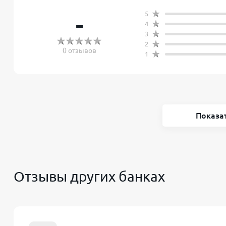
5
-
4
3
2
0 отзывов
1
Показа
Отзывы других банках