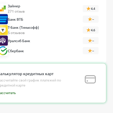
Займер
4.4
271 отзыв
Банк ВТБ
–
Т-Банк (Тинькофф)
4.6
5 отзывов
Уралсиб Банк
–
Сбербанк
–
алькулятор кредитных карт
ассчитайте свой график платежей по
редитной карте
ассчитать