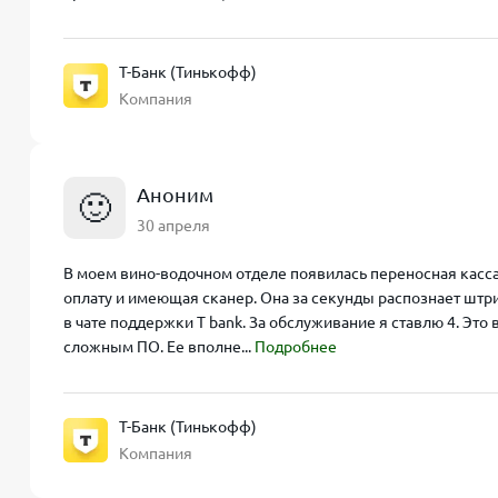
Т-Банк (Тинькофф)
Компания
Аноним
🙂
30 апреля
В моем вино-водочном отделе появилась переносная касса.
оплату и имеющая сканер. Она за секунды распознает штри
в чате поддержки T bank. За обслуживание я ставлю 4. Это 
сложным ПО. Ее вполне...
Подробнее
Т-Банк (Тинькофф)
Компания