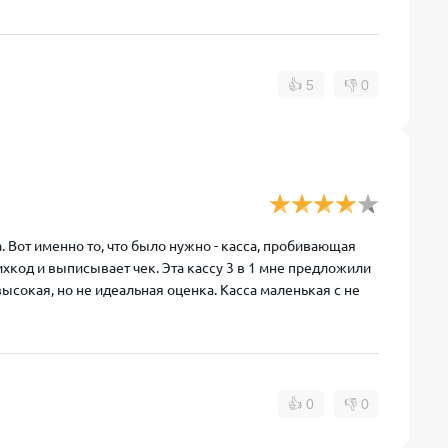
👍
5
👎
0
 Вот именно то, что было нужно - касса, пробивающая
хкод и выписывает чек. Эта кассу 3 в 1 мне предложили
высокая, но не идеальная оценка. Касса маленькая с не
👍
0
👎
0