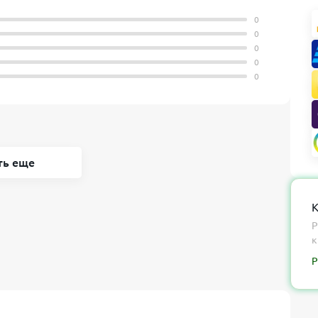
0
0
0
0
0
ть еще
К
Р
к
Р