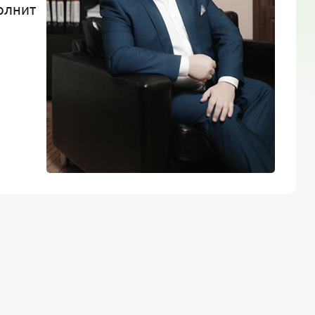
олнит