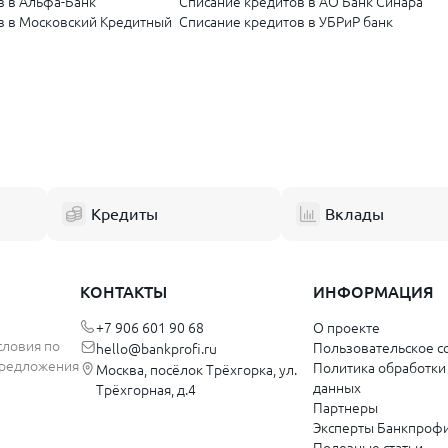
в в Альфа-Банк
Списание кредитов в АО Банк Синара
в в Московский Кредитный
Списание кредитов в УБРиР банк
в в Локо-Банк
Списание кредитов в СДМ-банк
в в Модульбанк
Списание кредитов в Точка Банк
 в Банк Санкт-Петербург
Списание кредитов в Инго Банк
 в Ренессанс Банк
Списание кредитов в Банк Русский Станд
в в Фридом Банк Казахстан
Списание кредитов в Кыргызкоммерц
Кыргызстан
Кредиты
Вклады
КОНТАКТЫ
ИНФОРМАЦИЯ
+7 906 601 90 68
О проекте
словия по
Пользовательское с
hello@bankprofi.ru
 предложения
Политика обработки
Москва, посёлок Трёхгорка, ул.
данных
Трёхгорная, д.4
Партнеры
Эксперты Банкпроф