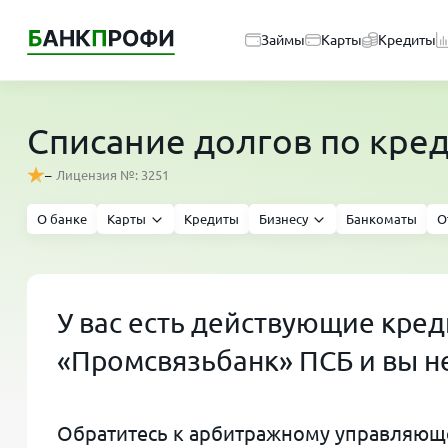
Займы
Карты
Кредиты
Списание долгов по кре
–
Лицензия №: 3251
О банке
Карты
Кредиты
Бизнесу
Банкоматы
О
У вас есть действующие кре
«Промсвязьбанк» ПСБ и вы н
Обратитесь к арбитражному управляюще