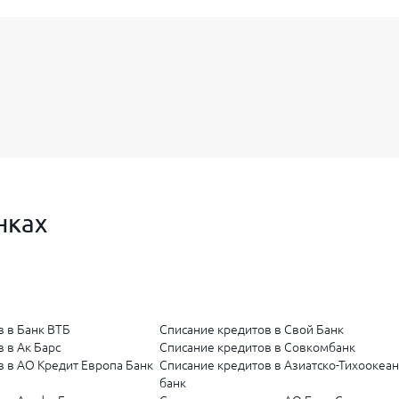
лное сопровождение процедуры для клиентов ПСБ. Мы вы
перед ПАО «Промсвязьбанк».
ный суд.
 дела о банкротстве.
и кредиторами.
олгов, включая кредиты и задолженность по картам ПСБ.
нках
ое освобождение от долговых обязательств перед Промсв
ать жизнь с чистого листа, без звонков коллекторов и дав
в в Банк ВТБ
Списание кредитов в Свой Банк
 в Ак Барс
Списание кредитов в Совкомбанк
в в АО Кредит Европа Банк
Списание кредитов в Азиатско-Тихоокеа
банк