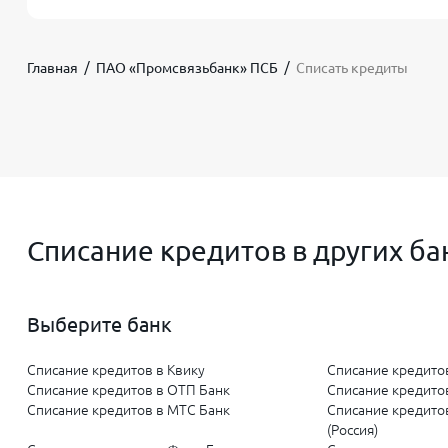
Наш опытный юрист по банкротству обеспечит по
необходимые действия:
Главная
ПАО «Промсвязьбанк» ПСБ
Списать кредиты
Анализ вашей финансовой ситуации
и долгов 
Подготовка документов
для подачи в арбитраж
Представление ваших интересов
на всех этапах
Взаимодействие с финансовым управляющим
Достижение законного списания
непосильных д
Списание кредитов в других ба
Результат работы нашего юриста
Выберите банк
После завершения процедуры вы получите законн
Это позволит вам финансово перезагрузиться и нач
Списание кредитов в Квику
Списание кредито
стороны банка.
Списание кредитов в ОТП Банк
Списание кредитов
Списание кредитов в МТС Банк
Списание кредито
(Россия)