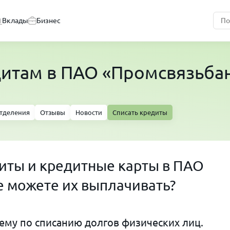
Вклады
Бизнес
дитам в ПАО «Промсвязьба
тделения
Отзывы
Новости
Списать кредиты
диты и кредитные карты в ПАО
е можете их выплачивать?
му по списанию долгов физических лиц.