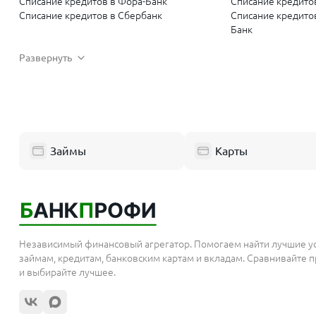
Списание кредитов в Фора-Банк
Списание кредито
Списание кредитов в Сбербанк
Списание кредито
Банк
Списание кредитов в Авто Финанс Банк
Списание кредито
Развернуть
Списание кредитов в Морской банк
Списание кредито
Списание кредитов в Норвик банк
Списание кредитов
(БСПБ)
Списание кредитов в Контур Банк
Списание кредитов
Списание кредитов в Арцах банк Армения
Списание кредито
Списание кредитов в БАКАЙ БАНК
Займы
Карты
Кыргызстан
Независимый финансовый агрегатор. Помогаем найти лучшие у
займам, кредитам, банковским картам и вкладам. Сравнивайте
и выбирайте лучшее.