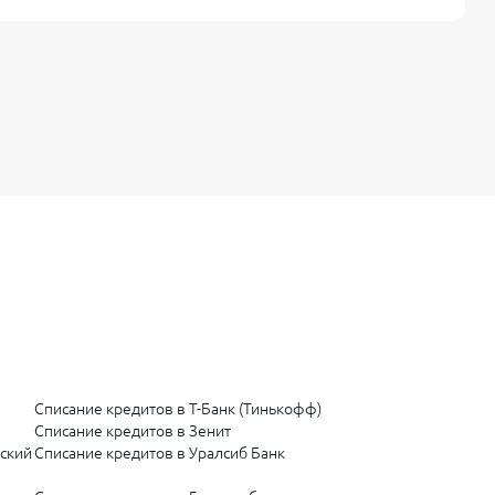
полним все
язьбанком.
ления со
Списание кредитов в Т-Банк (Тинькофф)
Списание кредитов в Зенит
нский
Списание кредитов в Уралсиб Банк