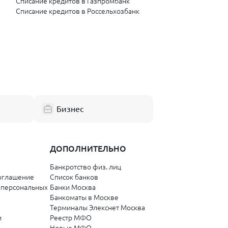
Списание кредитов в Газпромбанк
Списание кредитов в Россельхозбанк
Списание кредитов в ДОМ.РФ
Списание кредитов в Озон Банк
Списание кредитов в Бланк Банк
арт
Списание кредитов в АО "Яндекс Банк"
Списание кредитов в МБанк Кыргызстан
Бизнес
ДОПОЛНИТЕЛЬНО
Банкротство физ. лиц
оглашение
Список банков
 персональных
Банки Москва
Банкоматы в Москве
Терминалы Элекснет Москва
и
Реестр МФО