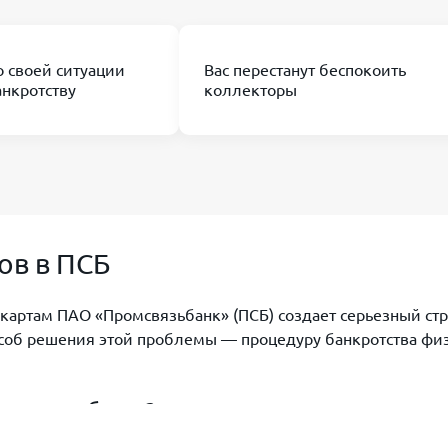
о своей ситуации
Вас перестанут беспокоить
анкротству
коллекторы
ов в ПСБ
картам ПАО «Промсвязьбанк» (ПСБ) создает серьезный стр
особ решения этой проблемы — процедуру банкротства фи
ромсвязьбанке?