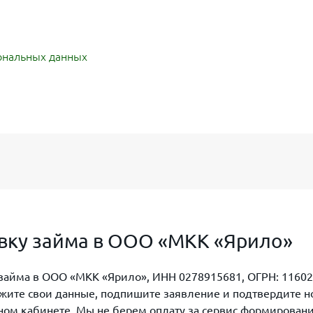
ональных данных
овку займа в ООО «МКК «Ярило»
 займа в ООО «МКК «Ярило», ИНН 0278915681, ОГРН: 11602
кажите свои данные, подпишите заявление и подтвердите 
ом кабинете. Мы не берем оплату за сервис формирования