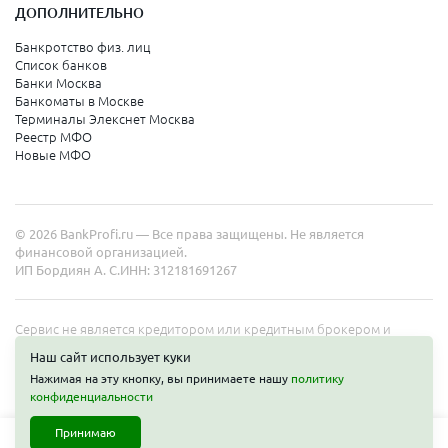
ДОПОЛНИТЕЛЬНО
Банкротство физ. лиц
Список банков
Банки Москва
Банкоматы в Москве
Терминалы Элекснет Москва
Реестр МФО
Новые МФО
© 2026 BankProfi.ru — Все права защищены. Не является
финансовой организацией.
ИП Бордиян А. С.
ИНН: 312181691267
Сервис не является кредитором или кредитным брокером и
работает в интересах представленных организаций. Информация
Наш сайт использует куки
на сайте не является публичной офертой. Полные условия услуг
Нажимая на эту кнопку, вы принимаете нашу
политику
уточняйте на сайте организаций.
конфиденциальности
Принимаю