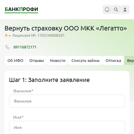
Вернуть страховку ООО МКК «Легатто»
–
Лицензия №: 1703149008301
89116872171
Об МФО
Отзывы
Новости
Списать займы
Отписка
Вер
Шаг 1: Заполните заявление
Фамилия*
Имя*