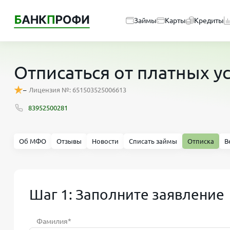
Займы
Карты
Кредиты
Отписаться от платных 
–
Лицензия №: 651503525006613
83952500281
Об МФО
Отзывы
Новости
Списать займы
Отписка
В
Шаг 1: Заполните заявление
Фамилия*