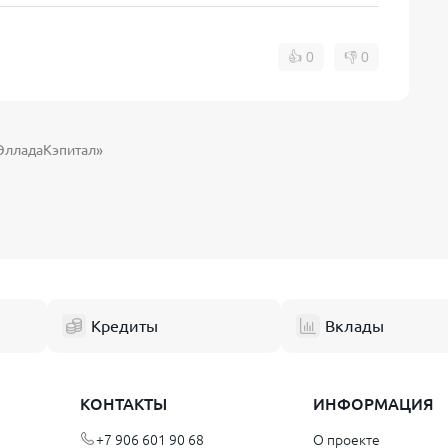
👍
0
👎
0
лладаКэпитал»
Кредиты
Вклады
КОНТАКТЫ
ИНФОРМАЦИЯ
+7 906 601 90 68
О проекте