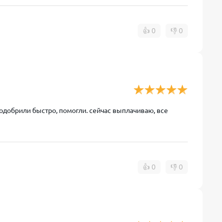
👍
0
👎
0
т одобрили быстро, помогли. сейчас выплачиваю, все
👍
0
👎
0