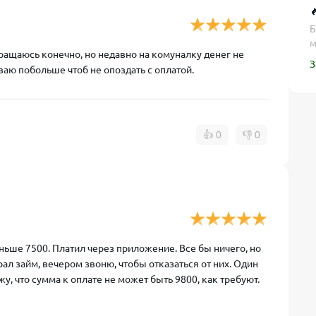

Б
м
ращаюсь конечно, но недавно на комуналку денег не
З
ываю побольше чтоб не опоздать с оплатой.
👍
0
👎
0
еньше 7500. Платил через приложение. Все бы ничего, но
брал займ, вечером звоню, чтобы отказаться от них. Один
жу, что сумма к оплате не может быть 9800, как требуют.