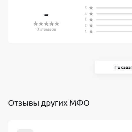
5
-
4
3
2
0 отзывов
1
Показа
Отзывы других МФО