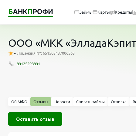
Займы
Карты
Кредиты
ООО «МКК «ЭлладаКэпит
–
Лицензия №: 651503437006563
89125298891
Об МФО
Отзывы
Новости
Списать займы
Отписка
В
Оставить отзыв