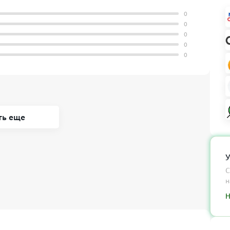
0
0
0
0
0
ть еще
У
С
н
Н