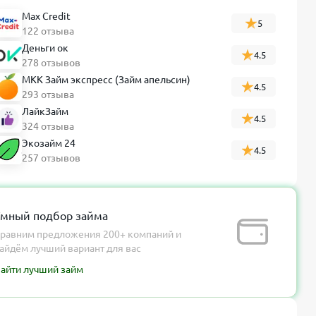
Max Credit
5
122 отзыва
Деньги ок
4.5
278 отзывов
МКК Займ экспресс (Займ апельсин)
4.5
293 отзыва
ЛайкЗайм
4.5
324 отзыва
Экозайм 24
4.5
257 отзывов
мный подбор займа
равним предложения 200+ компаний и
айдём лучший вариант для вас
айти лучший займ