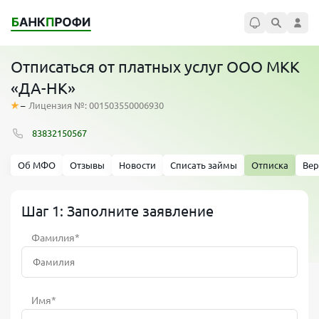
Отписаться от платных услуг ООО МКК
«ДА-НК»
–
Лицензия №: 001503550006930
83832150567
Об МФО
Отзывы
Новости
Списать займы
Отписка
Вер
Шаг 1: Заполните заявление
Фамилия*
Имя*