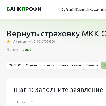
Займы
Карты
Кредиты
Вернуть страховку МКК
–
Лицензия №: 6110167000500
84812777077
Об МФО
Отзывы
Новости
Списать займы
Отписка
В
Шаг 1: Заполните заявление
Фамилия*