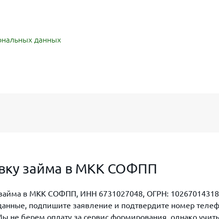
ональных данных
ховку займа в МКК СОФПП
 займа в МКК СОФПП, ИНН 6731027048, ОГРН: 102670143182
и данные, подпишите заявление и подтвердите номер теле
ы не берем оплату за сервис формирования, однако учиты