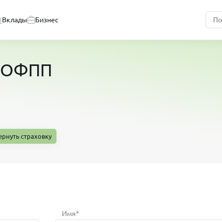
Вклады
Бизнес
 СОФПП
ернуть страховку
Имя*