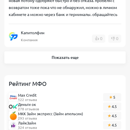
новая потому одобряют быстро и без отказа. пробелм с
возвратом тоже пока что не обнаружил, можно в личном
кабинете а можно через банк и терминалы. обращайтесь
Капитолфин
👍
0
👎
0
Компания
Показать еще
Рейтинг МФО
Max Credit
5
122 отзыва
Деньги ок
4.5
278 отзывов
МКК Займ экспресс (Займ апельсин)
4.5
293 отзыва
ЛайкЗайм
4.5
324 отзыва