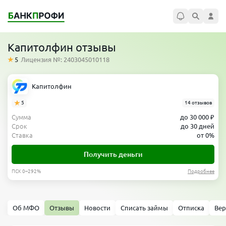
Капитолфин отзывы
5
Лицензия №: 2403045010118
Капитолфин
5
14 отзывов
Сумма
до 30 000 ₽
Срок
до 30 дней
Ставка
от 0%
Получить деньги
ПСК 0–292%
Подробнее
Об МФО
Отзывы
Новости
Списать займы
Отписка
Вер