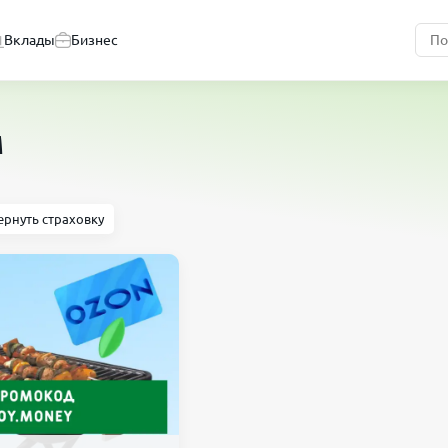
Вклады
Бизнес
м
ернуть страховку