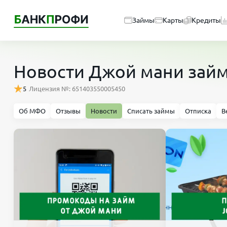
Займы
Карты
Кредиты
Новости Джой мани зай
5
Лицензия №: 651403550005450
Об МФО
Отзывы
Новости
Списать займы
Отписка
В