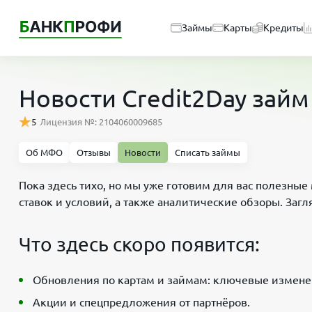
Займы
Карты
Кредиты
Новости Credit2Day займ
5
Лицензия №: 2104060009685
Об МФО
Отзывы
Новости
Списать займы
Пока здесь тихо, но мы уже готовим для вас полезны
ставок и условий, а также аналитические обзоры. Загл
Что здесь скоро появится:
Обновления по картам и займам: ключевые изменен
Акции и спецпредложения от партнёров.