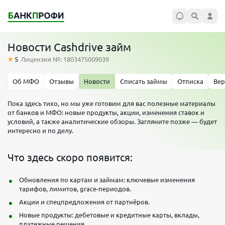
Новости Cashdrive займ
5
Лицензия №: 1803475009039
Об МФО
Отзывы
Новости
Списать займы
Отписка
Вер
Пока здесь тихо, но мы уже готовим для вас полезные материалы
от банков и МФО: новые продукты, акции, изменения ставок и
условий, а также аналитические обзоры. Загляните позже — будет
интересно и по делу.
Что здесь скоро появится:
Обновления по картам и займам: ключевые изменения
тарифов, лимитов, grace-периодов.
Акции и спецпредложения от партнёров.
Новые продукты: дебетовые и кредитные карты, вклады,
платежные решения.