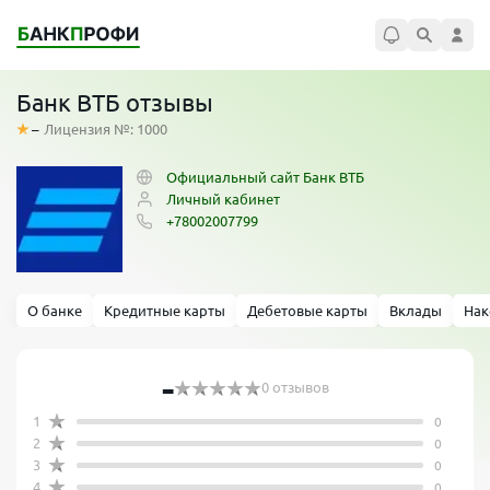
Банк ВТБ отзывы
–
Лицензия №: 1000
Официальный сайт Банк ВТБ
Личный кабинет
+78002007799
О банке
Кредитные карты
Дебетовые карты
Вклады
Нак
-
0 отзывов
1
0
2
0
3
0
4
0