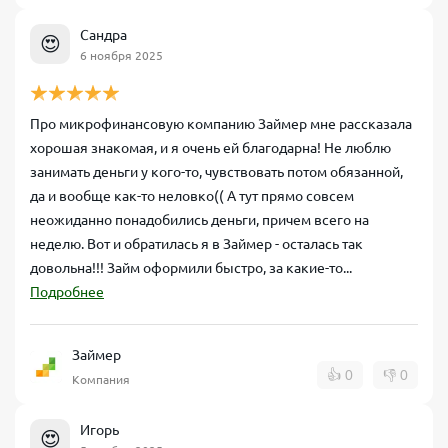
Сандра
😍
6 ноября 2025
Про микрофинансовую компанию Займер мне рассказала
хорошая знакомая, и я очень ей благодарна! Не люблю
занимать деньги у кого-то, чувствовать потом обязанной,
да и вообще как-то неловко(( А тут прямо совсем
неожиданно понадобились деньги, причем всего на
неделю. Вот и обратилась я в Займер - осталась так
довольна!!! Займ оформили быстро, за какие-то...
Подробнее
Займер
👍
0
👎
0
Компания
Игорь
😍