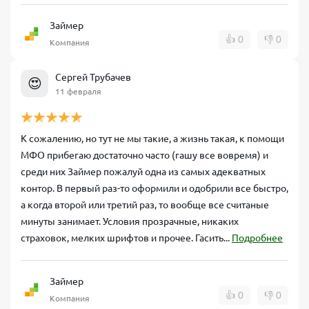
Займер
👍
0
👎
0
Компания
Сергей Трубачев
😍
11 февраля
К сожалению, но тут не мы такие, а жизнь такая, к помощи
МФО прибегаю достаточно часто (гашу все вовремя) и
среди них Займер пожалуй одна из самых адекватных
контор. В первый раз-то оформили и одобрили все быстро,
а когда второй или третий раз, то вообще все считаные
минуты занимает. Условия прозрачные, никаких
страховок, мелких шрифтов и прочее. Гасить...
Подробнее
Займер
👍
0
👎
0
Компания