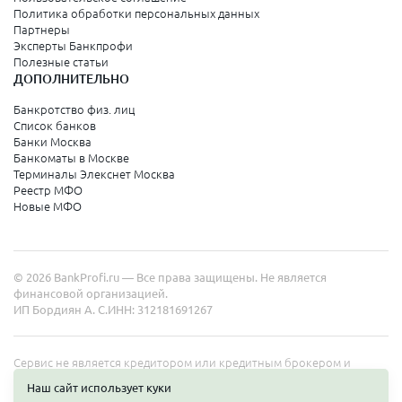
Политика обработки персональных данных
Партнеры
Эксперты Банкпрофи
Полезные статьи
ДОПОЛНИТЕЛЬНО
Банкротство физ. лиц
Список банков
Банки Москва
Банкоматы в Москве
Терминалы Элекснет Москва
Реестр МФО
Новые МФО
© 2026 BankProfi.ru — Все права защищены. Не является
финансовой организацией.
ИП Бордиян А. С.
ИНН: 312181691267
Сервис не является кредитором или кредитным брокером и
работает в интересах представленных организаций. Информация
Наш сайт использует куки
на сайте не является публичной офертой. Полные условия услуг