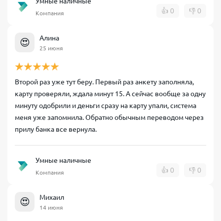
Умные наличные
👍
0
👎
0
Компания
Алина
😍
25 июня
Второй раз уже тут беру. Первый раз анкету заполняла,
карту проверяли, ждала минут 15. А сейчас вообще за одну
минуту одобрили и деньги сразу на карту упали, система
меня уже запомнила. Обратно обычным переводом через
прилу банка все вернула.
Умные наличные
👍
0
👎
0
Компания
Михаил
😍
14 июня