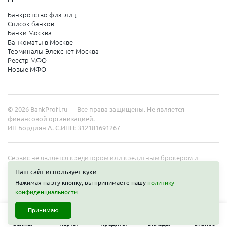
Банкротство физ. лиц
Список банков
Банки Москва
Банкоматы в Москве
Терминалы Элекснет Москва
Реестр МФО
Новые МФО
© 2026 BankProfi.ru — Все права защищены. Не является
финансовой организацией.
ИП Бордиян А. С.
ИНН: 312181691267
Сервис не является кредитором или кредитным брокером и
работает в интересах представленных организаций. Информация
Наш сайт использует куки
на сайте не является публичной офертой. Полные условия услуг
Нажимая на эту кнопку, вы принимаете нашу
политику
уточняйте на сайте организаций.
конфиденциальности
Принимаю
Займы
Карты
Кредиты
Вклады
Бизнес