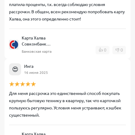
платила проценты, т.к. всегда соблюдаю условия
рассрочки. В общем, всем рекомендую попробовать карту
Халва, она этого определенно стоит!
Карта Халва
Совкомбанк
рассрочка
👍
0
👎
0
Банковская карта
Инга
😍
16 июня 2025
Для меня рассрочка это единственный способ покупать
крупную бытовую технику в квартиру, так что карточкой
пользуюсь регулярно. Условия меня устраивают, кэшбек
существенный.
Карта Халва