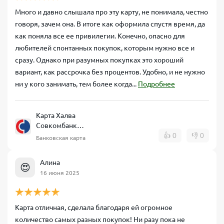
Много и давно слышала про эту карту, не понимала, честно
говоря, зачем она. В итоге как оформила спустя время, да
как поняла все ее привилегии. Конечно, опасно для
любителей спонтанных покупок, которым нужно все и
сразу. Однако при разумных покупках это хороший
вариант, как рассрочка без процентов. Удобно, и не нужно
ни у кого занимать, тем более когда...
Подробнее
Карта Халва
Совкомбанк
рассрочка
👍
0
👎
0
Банковская карта
Алина
😍
16 июня 2025
Карта отличная, сделала благодаря ей огромное
количество самых разных покупок! Ни разу пока не