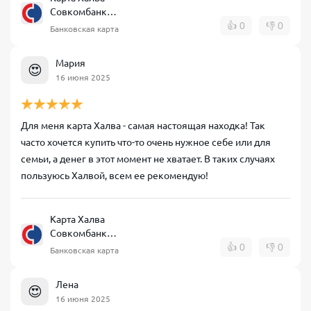
Совкомбанк
рассрочка
👍
0
👎
0
Банковская карта
Мария
😍
16 июня 2025
Для меня карта Халва - самая настоящая находка! Так
часто хочется купить что-то очень нужное себе или для
семьи, а денег в этот момент не хватает. В таких случаях
пользуюсь Халвой, всем ее рекомендую!
Карта Халва
Совкомбанк
рассрочка
👍
0
👎
0
Банковская карта
Лена
😍
16 июня 2025