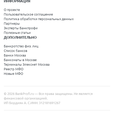
ИНФОРМАЦИЯ
О проекте
Пользовательское соглашение
Политика обработки персональных данных
Партнеры
Эксперты Банкпрофи
Полезные статьи
ДОПОЛНИТЕЛЬНО
Банкротство физ. лиц
Список банков
Банки Москва
Банкоматы в Москве
Терминалы Элекснет Москва
Реестр МФО
Новые МФО
© 2026 BankProfi.ru — Все права защищены. Не является
финансовой организацией.
ИП Бордиян А. С.
ИНН: 312181691267