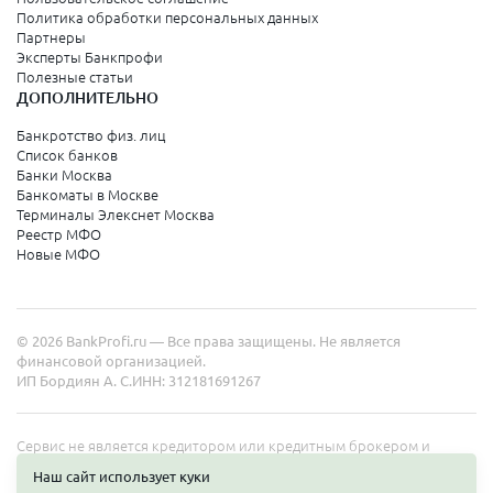
Политика обработки персональных данных
Партнеры
Эксперты Банкпрофи
Полезные статьи
ДОПОЛНИТЕЛЬНО
Банкротство физ. лиц
Список банков
Банки Москва
Банкоматы в Москве
Терминалы Элекснет Москва
Реестр МФО
Новые МФО
© 2026 BankProfi.ru — Все права защищены. Не является
финансовой организацией.
ИП Бордиян А. С.
ИНН: 312181691267
Сервис не является кредитором или кредитным брокером и
работает в интересах представленных организаций. Информация
Наш сайт использует куки
на сайте не является публичной офертой. Полные условия услуг