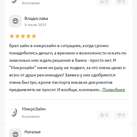
👍
0
👎
0
Компания
Владислава
😍
9 июля 2025
брал займ в микрозайм в ситуациях, когда срочно
понадобились деньги, а времени и возможности искать по
знакомым или ждать решения в банке - просто нет. И
"Микрозайм" меня ни разу не подвел, за что очень ценю и
всем от души рекомендую! Заявки у них одобряются
очень быстро, кроме паспорта никаких документов
предъявлять не просят. И вообще, компания...
Подробнее
МикроЗайм
👍
0
👎
0
Компания
Наталья
😍