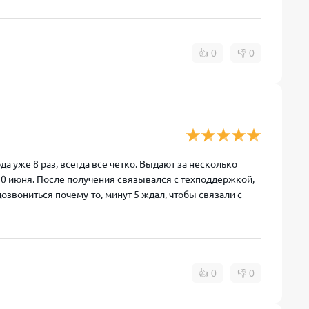
👍
0
👎
0
а уже 8 раз, всегда все четко. Выдают за несколько
 10 июня. После получения связывался с техподдержкой,
дозвониться почему-то, минут 5 ждал, чтобы связали с
👍
0
👎
0