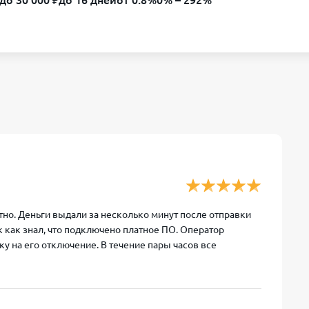
до 30 000 ₽
до 16 дней
от 0.8%
0% – 292%
нятно. Деньги выдали за несколько минут после отправки
к как знал, что подключено платное ПО. Оператор
у на его отключение. В течение пары часов все