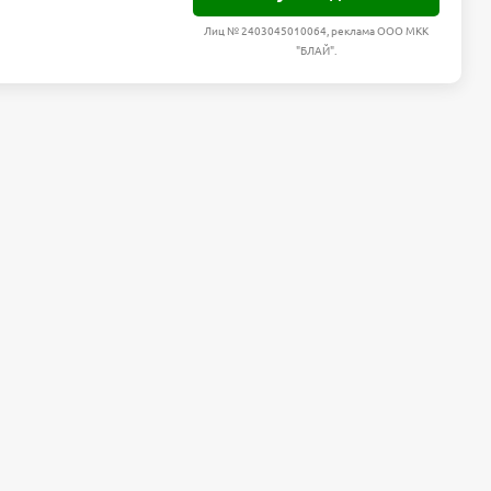
Лиц № 2403045010064, реклама ООО МКК
"БЛАЙ".