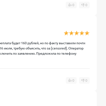
👍
0
👎
0
реплата будет 160 рублей, но по факту выставили почти
16 июля, требую объяснть, что за [censored]. Оператор
тключить по заявлению. Предложила по телефону
👍
0
👎
0