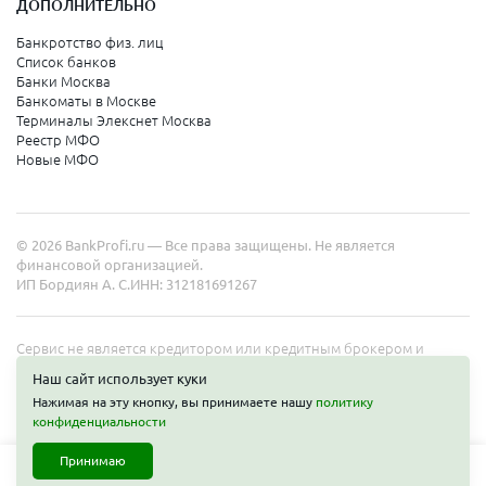
ДОПОЛНИТЕЛЬНО
Банкротство физ. лиц
Список банков
Банки Москва
Банкоматы в Москве
Терминалы Элекснет Москва
Реестр МФО
Новые МФО
© 2026 BankProfi.ru — Все права защищены. Не является
финансовой организацией.
ИП Бордиян А. С.
ИНН: 312181691267
Сервис не является кредитором или кредитным брокером и
работает в интересах представленных организаций. Информация
Наш сайт использует куки
на сайте не является публичной офертой. Полные условия услуг
Нажимая на эту кнопку, вы принимаете нашу
политику
уточняйте на сайте организаций.
Получить деньги
конфиденциальности
Принимаю