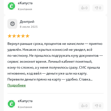
еКапуста
👍
0
👎
0
Компания
Дмитрий
😍
8 июля 2025
Вернул раньше срока, процентов не начислили — приятно
удивлён. Никаких скрытых комиссий не увидел, всё
по‑честному. Не пришлось подгружать кучу документов —
сервис экономит время. Личный кабинет понятный,
кому‑то сложно, а у меня получилось сразу. СМС пришла
мгновенно, код ввёл — деньги уже шли на карту.
Перевели деньги прямо на карту — удобно. Ставка...
Подробнее
еКапуста
👍
0
👎
0
Компания