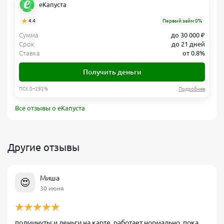
еКапуста
4.4
Первый займ 0%
Сумма
до 30 000 ₽
Срок
до 21 дней
Ставка
от 0.8%
Получить деньги
ПСК 0–292%
Подробнее
Все отзывы о еКапуста
Другие отзывы
Миша
😍
30 июня
полминуты и деньги на карте. работает нормально, пока