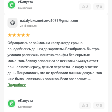
еКапуста
👍
3
👎
0
Компания
natalyiakuznetsova1072@gmail.com
😍
21 февраля
Обращалась за займом на карту, когда срочно
понадобились деньги до зарплаты. Разобралась быстро,
условия расписаны понятно, тарифы без скрытых
моментов. Заявку заполнила за несколько минут, ответ
пришел почти сразу, деньги перевели на карту в тот же
день. Понравилось, что не требовали лишних документов
и не было навязчивых звонков. Если возвращать...
Подробнее
еКапуста
👍
3
👎
0
Компания