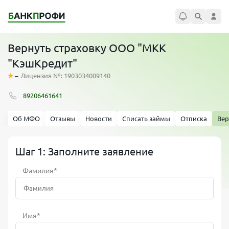
Вернуть страховку ООО "МКК
"КэшКредит"
–
Лицензия №: 1903034009140
89206461641
Об МФО
Отзывы
Новости
Списать займы
Отписка
Вер
Шаг 1: Заполните заявление
Фамилия*
Имя*