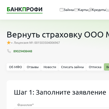
Займы
Карты
Кредиты
Вернуть страховку ООО
–
Лицензия №: 001503504006967
89029408448
Об МФО
Отзывы
Новости
Списать займы
Отписка
В
Шаг 1: Заполните заявление
Фамилия*